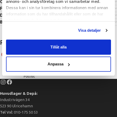
annons- och analysföretag som vi samarbetar med.
Om varumärket
Dessa kan i sin tur kombinera informationen med annan
Frakt
information som du har tillhandahållit eller som de har
Dokument
samlat in när du har använt deras tjänster.
Betalning
Visa detaljer
Relaterade produkter
Tillåt alla
HANA Fotlist 0.73m – 3.07m
HANA U-Tvärbalk/U-bom
Anpassa
Ställningsdelar
,
Ändfotlist /
Ställningsdelar
,
Längdbalk
Fotlist
Huvudlager & Depå:
Industrivägen 34
523 90 Ulricehamn
Tel Vxl:
010-175 50 53