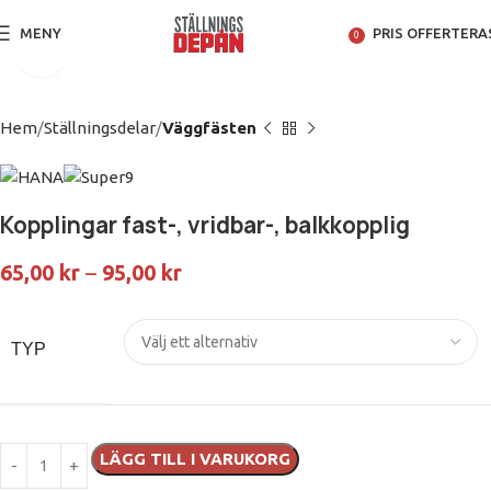
MENY
PRIS OFFERTERA
0
Klicka för att förstora
Hem
Ställningsdelar
Väggfästen
Kopplingar fast-, vridbar-, balkkopplig
65,00
kr
–
95,00
kr
TYP
LÄGG TILL I VARUKORG