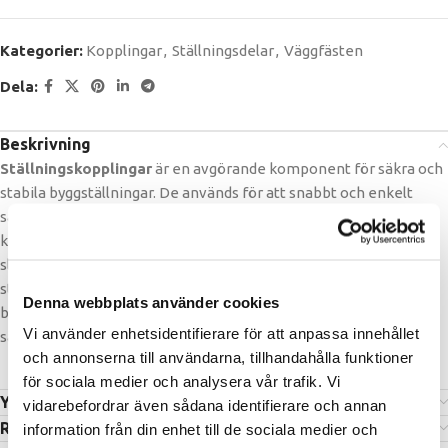
Kategorier:
Kopplingar
,
Ställningsdelar
,
Väggfästen
Dela:
Beskrivning
Ställningskopplingar
är en avgörande komponent för säkra och
stabila byggställningar. De används för att snabbt och enkelt
sammanfoga rör eller väggfästen för att skapa en stark
konstruktion som klarar tuffa arbetsmiljöer. Tillverkade i
slitstarka material och designade för enkel montering, ger
ställningskopplingar både flexibilitet och trygghet på
Denna webbplats använder cookies
byggarbetsplatsen. Med rätt kopplingar blir ställningen stabil,
Vi använder enhetsidentifierare för att anpassa innehållet
säker och effektiv att arbeta på – varje dag.
och annonserna till användarna, tillhandahålla funktioner
för sociala medier och analysera vår trafik. Vi
Ytterligare information
vidarebefordrar även sådana identifierare och annan
Recensioner (0)
information från din enhet till de sociala medier och