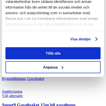
vidarebefordrar även sådana identifierare och annan
Byggställningar
,
Gavelpaket
information från din enhet till de sociala medier och
annons- och analysföretag som vi samarbetar med.
Dessa kan i sin tur kombinera informationen med annan
Snabbvisning
information som du har tillhandahållit eller som de har
Välj alternativ
samlat in när du har använt deras tjänster.
Super9 Gavelpaket 9m h10 gaveltopp
Visa detaljer
Byggställningar
,
Gavelpaket
Tillåt alla
Snabbvisning
Välj alternativ
Anpassa
Super9 Gavelpaket 12m h6 gaveltopp
Byggställningar
,
Gavelpaket
Snabbvisning
Välj alternativ
Super9 Gavelpaket 15m h8 gaveltopp