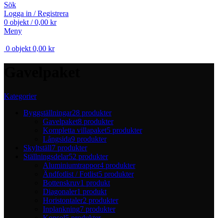
Sök
Logga in / Registrera
0
objekt
/
0,00
kr
Meny
0
objekt
0,00
kr
Gavelpaket
Kategorier
Byggställningar
28 produkter
Gavelpaket
8 produkter
Kompletta villapaket
5 produkter
Långsida
9 produkter
Skyltställ
7 produkter
Ställningsdelar
52 produkter
Aluminiumtrappor
4 produkter
Ändfotlist / Fotlist
5 produkter
Bottenskruv
1 produkt
Diagonaler
1 produkt
Horistontaler
2 produkter
Inplankning
7 produkter
Konsol
5 produkter