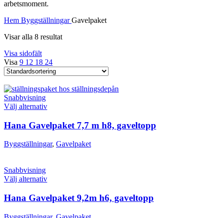
arbetsmoment.
Hem
Byggställningar
Gavelpaket
Visar alla 8 resultat
Visa sidofält
Visa
9
12
18
24
Snabbvisning
Välj alternativ
Hana Gavelpaket 7,7 m h8, gaveltopp
Byggställningar
,
Gavelpaket
Snabbvisning
Välj alternativ
Hana Gavelpaket 9,2m h6, gaveltopp
Byggställningar
,
Gavelpaket