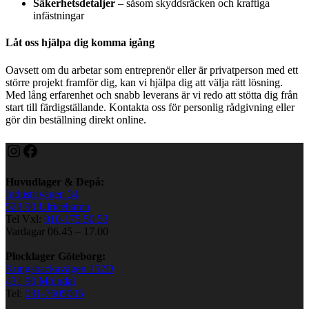
Säkerhetsdetaljer
– såsom skyddsräcken och kraftiga
infästningar
Låt oss hjälpa dig komma igång
Oavsett om du arbetar som entreprenör eller är privatperson med ett
större projekt framför dig, kan vi hjälpa dig att välja rätt lösning.
Med lång erfarenhet och snabb leverans är vi redo att stötta dig från
start till färdigställande. Kontakta oss för personlig rådgivning eller
gör din beställning direkt online.
Huvudlager & Depå:
Industrivägen 34
523 90 Ulricehamn
Tel Vxl:
010-175 50 53
Vardagar 06.45 – 17.00
Plocklager Göteborg:
Kungsbackavägen 152D
431 90 Mölndal
Tel:
031-7605005