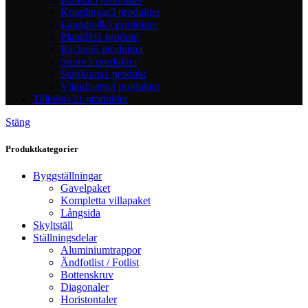
Kopplingar
3 produkter
Längdbalk
5 produkter
Planklås
1 produkt
Räcken
5 produkter
Spiror
3 produkter
Startkrans
1 produkt
Väggfästen
3 produkter
Tillbehör
21 produkter
Stäng
Produktkategorier
Byggställningar
Gavelpaket
Kompletta villapaket
Långsida
Skyltställ
Ställningsdelar
Aluminiumtrappor
Ändfotlist / Fotlist
Bottenskruv
Diagonaler
Horistontaler