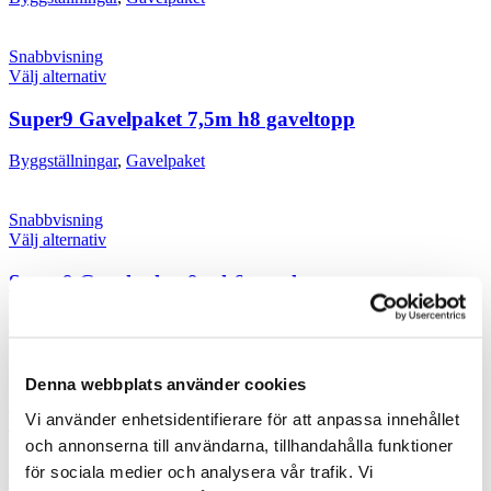
Snabbvisning
Välj alternativ
Super9 Gavelpaket 7,5m h8 gaveltopp
Byggställningar
,
Gavelpaket
Snabbvisning
Välj alternativ
Super9 Gavelpaket 9m h6 gaveltopp
Byggställningar
,
Gavelpaket
Denna webbplats använder cookies
Snabbvisning
Vi använder enhetsidentifierare för att anpassa innehållet
Välj alternativ
och annonserna till användarna, tillhandahålla funktioner
Super9 Gavelpaket 9m h8 gaveltopp
för sociala medier och analysera vår trafik. Vi