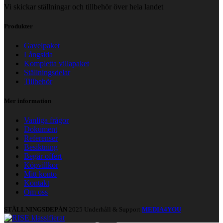
Vi skickar ställningar och tillbehör över hela landet
Produkter
Gavelpaket
Långsida
Kompletta villapaket
Ställningsdelar
Tillbehör
Mer information
Vanliga frågor
Dokument
Referenser
Besiktning
Begär offert
Köpvillkor
Mitt konto
Kontakt
Om oss
STÄLLNINGSDEPÅN
2025 Underhåll & Support
MEDIA4YOU