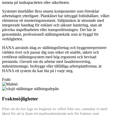
tumma på lastkapaciteten eller säkerheten.
Systemet innehåller flera smarta komponenter som förenklar
arbetsdagen ytterligare. Planklåset har inbyggd fotlisthållare, vilket
eliminerar ett monteringsmoment. Stålplanken är utrustade med
integrerade handtag för enklare och säkrare hantering, utan att
påverka stapelbarheten eller transportlösningen. Det här är
genomtänkt, professionell ställningsteknik som är byggd för
verkligheten.
HANA används idag av ställningsföretag och byggentreprenörer
världen över och passar dig som söker ett snabbt, säkert och
certifierat ställningssystem med hög ergonomi och bevisad
prestanda. Oavsett om du arbetar med fasadrenovering,
industrimontage, brobygge eller tillfälliga arbetsplattformar, är
HANA ett system du kan lita på i varje steg.
Frakt
Fraktmöjligheter
Efter att du har lagt en begäran av offert från oss, samtalar vi med
åkeri för att ta fram ett marknadsmässigt pris för frakten som