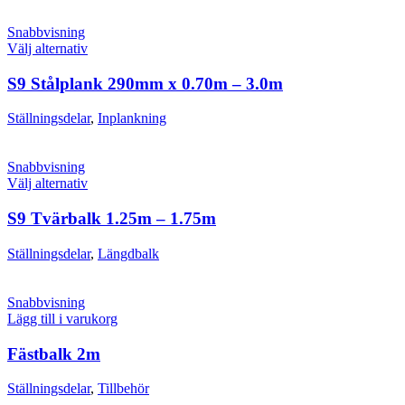
De
olika
Snabbvisning
alternativen
Den
Välj alternativ
kan
här
väljas
produkten
S9 Stålplank 290mm x 0.70m – 3.0m
på
har
produktsidan
flera
Ställningsdelar
,
Inplankning
varianter.
De
olika
Snabbvisning
alternativen
Den
Välj alternativ
kan
här
väljas
produkten
S9 Tvärbalk 1.25m – 1.75m
på
har
produktsidan
flera
Ställningsdelar
,
Längdbalk
varianter.
De
olika
Snabbvisning
alternativen
Lägg till i varukorg
kan
väljas
Fästbalk 2m
på
produktsidan
Ställningsdelar
,
Tillbehör