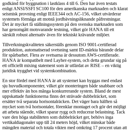
godkänd för byggnation i lastklass 4 till 6. Den har även testats
enligt ANSI/SSFI SC100 för den amerikanska marknaden och klarat
seismisk provning enligt IEEE344 och AC-156, vilket utvärderar
systemets förmåga att motstå jordbävningsliknande påfrestningar.
Det är mycket få ställningssystem på den svenska marknaden som
har genomgått motsvarande testning, vilket gör HANA till ett
särskilt robust alternativ även för tekniskt krävande miljöer.
Tillverkningskvaliteten säkerställs genom ISO 9001-certifierad
produktion, automatiserad svetsning samt ID-märkta bärande delar
för spårbarhet. Flera av svetsarna är dessutom AWS-certifierade.
HANA är kompatibelt med Layher-system, och detta grundar sig på
ett officiellt mixing statement som är utfärdat av RISE – en viktig
juridisk trygghet vid systemkombination.
En stor fördel med HANA är att systemet kan byggas med endast
sju huvudkomponenter, vilket gör monteringen både snabbare och
mer effektiv än hos många konkurrerande system. Bland de mest
uppskattade funktionerna finns det strävade dubbelräcket, som
ersätter två separata horisontalräcken. Det väger bara hälften så
mycket som två horisontaler, förenklar montaget och gör det möjligt
att arbeta stående, vilket sparar rygg och reducerar belastning. Tack
vare den höga stabiliteten som dubbelräcket ger, behövs inga
vertikaldiagonaler upp till 24 meters höjd, vilket minskar både
mängden material och totala vikten med omkring 17 procent utan att