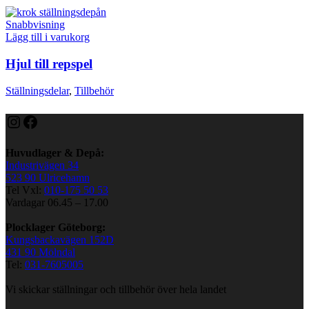
Snabbvisning
Lägg till i varukorg
Hjul till repspel
Ställningsdelar
,
Tillbehör
Instagram
Facebook
Huvudlager & Depå:
Industrivägen 34
523 90 Ulricehamn
Tel Vxl:
010-175 50 53
Vardagar 06.45 – 17.00
Plocklager Göteborg:
Kungsbackavägen 152D
431 90 Mölndal
Tel:
031-7605005
Vi skickar ställningar och tillbehör över hela landet