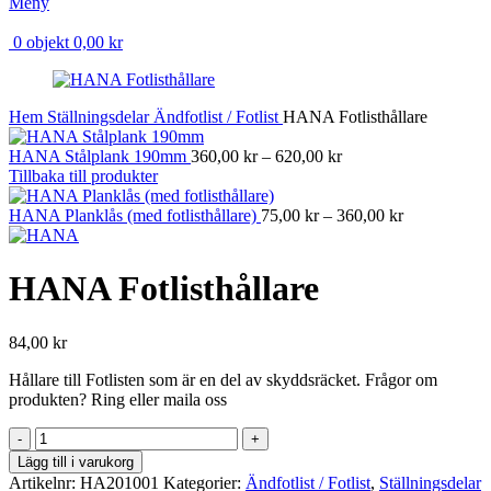
Meny
0
objekt
0,00
kr
Hem
Ställningsdelar
Ändfotlist / Fotlist
HANA Fotlisthållare
HANA Stålplank 190mm
360,00
kr
–
620,00
kr
Tillbaka till produkter
HANA Planklås (med fotlisthållare)
75,00
kr
–
360,00
kr
HANA Fotlisthållare
84,00
kr
Hållare till Fotlisten som är en del av skyddsräcket. Frågor om
produkten? Ring eller maila oss
HANA
Fotlisthållare
Lägg till i varukorg
mängd
Artikelnr:
HA201001
Kategorier:
Ändfotlist / Fotlist
,
Ställningsdelar