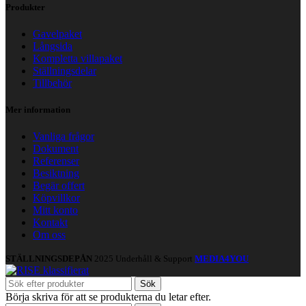
Produkter
Gavelpaket
Långsida
Kompletta villapaket
Ställningsdelar
Tillbehör
Mer information
Vanliga frågor
Dokument
Referenser
Besiktning
Begär offert
Köpvillkor
Mitt konto
Kontakt
Om oss
STÄLLNINGSDEPÅN
2025 Underhåll & Support
MEDIA4YOU
Sök
Börja skriva för att se produkterna du letar efter.