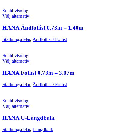
De
olika
Snabbvisning
alternativen
Den
Välj alternativ
kan
här
väljas
produkten
HANA Ändfotlist 0.73m – 1.40m
på
har
produktsidan
flera
Ställningsdelar
,
Ändfotlist / Fotlist
varianter.
De
olika
Snabbvisning
alternativen
Den
Välj alternativ
kan
här
väljas
produkten
HANA Fotlist 0.73m – 3.07m
på
har
produktsidan
flera
Ställningsdelar
,
Ändfotlist / Fotlist
varianter.
De
olika
Snabbvisning
alternativen
Den
Välj alternativ
kan
här
väljas
produkten
HANA U-Längdbalk
på
har
produktsidan
flera
Ställningsdelar
,
Längdbalk
varianter.