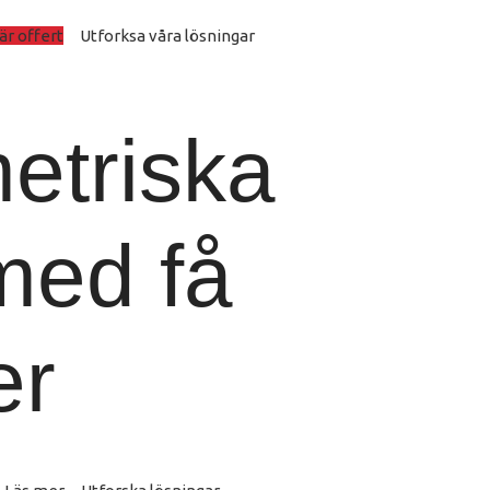
är offert
Utforksa våra lösningar
etriska
med få
er