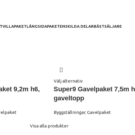
T
VILLAPAKET
LÅNGSIDAPAKET
ENSKILDA DELAR
BÄSTSÄLJARE
Välj alternativ
ket 9,2m h6,
Super9 Gavelpaket 7,5m 
gaveltopp
elpaket
Byggställningar
,
Gavelpaket
Visa alla produkter