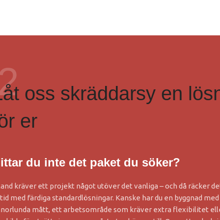
2
Låt oss skräddarsy en lös
ör er
ittar du inte det paket du söker?
land kräver ett projekt något utöver det vanliga – och då räcker de
ltid med färdiga standardlösningar. Kanske har du en byggnad med
norlunda mått, ett arbetsområde som kräver extra flexibilitet ell