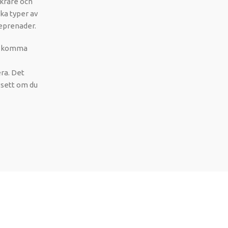
äkrare och
ika typer av
reprenader.
bt komma
era. Det
vsett om du