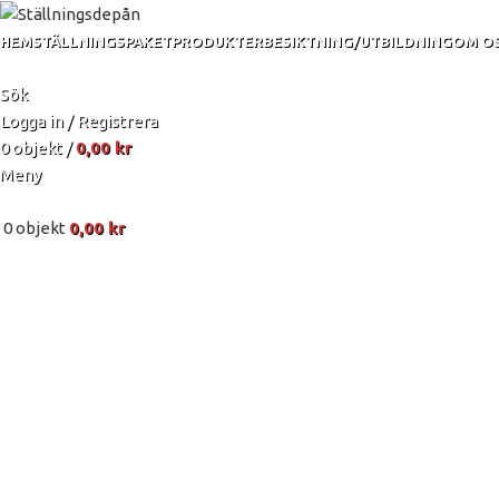
HEM
STÄLLNINGSPAKET
PRODUKTER
BESIKTNING/UTBILDNING
OM O
Sök
Logga in / Registrera
0
objekt
/
0,00
kr
Meny
0
objekt
0,00
kr
Mer ställ
peng