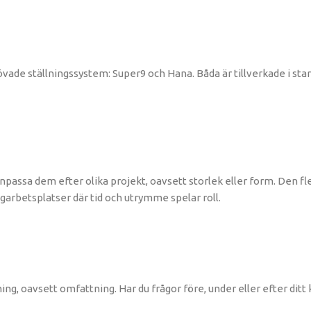
e ställningssystem: Super9 och Hana. Båda är tillverkade i starkt
anpassa dem efter olika projekt, oavsett storlek eller form. Den f
garbetsplatser där tid och utrymme spelar roll.
sning, oavsett omfattning. Har du frågor före, under eller efter ditt