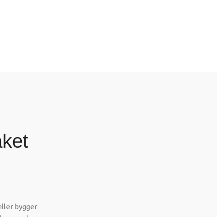
aket
eller bygger