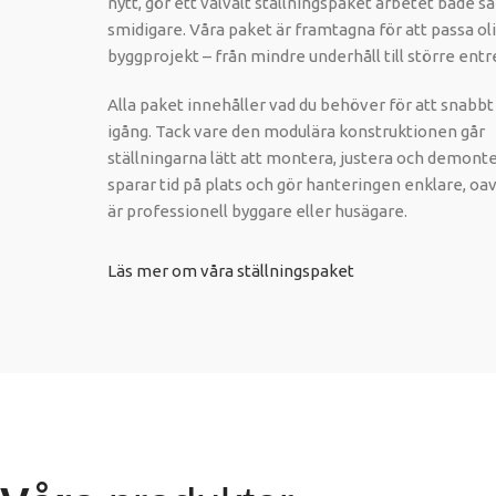
nytt, gör ett välvalt ställningspaket arbetet både s
smidigare. Våra paket är framtagna för att passa ol
byggprojekt – från mindre underhåll till större ent
Alla paket innehåller vad du behöver för att snab
igång. Tack vare den modulära konstruktionen går
ställningarna lätt att montera, justera och demont
sparar tid på plats och gör hanteringen enklare, oa
är professionell byggare eller husägare.
Läs mer om våra ställningspaket