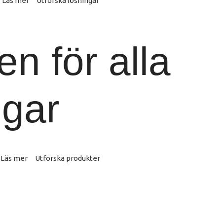
Läs mer
Utforska lösningar
en för alla
gar
Läs mer
Utforska produkter