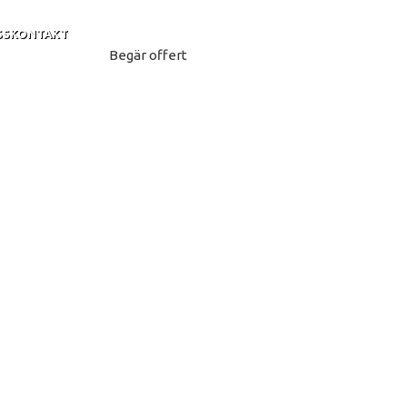
SS
KONTAKT
Begär offert
ning för
arna.