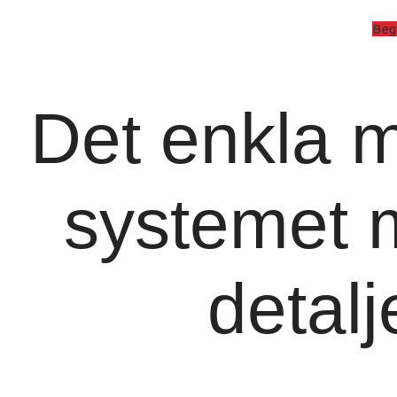
Beg
Det enkla m
systemet 
detalj