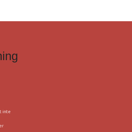
ning
t inte
er