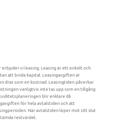
bjuder vi leasing. Leasing är ett enkelt och
tan att binda kapital. Leasingavgiften är
 den dras som en kostnad. Leasingtiden påverkar
stningen vanligtvis inte tas upp som en tillgång
viditetsplaneringen blir enklare då
ngavgiften för hela avtalstiden och att
singperioden. När avtalstiden löper mot sitt slut
tämda restvärdet. ​