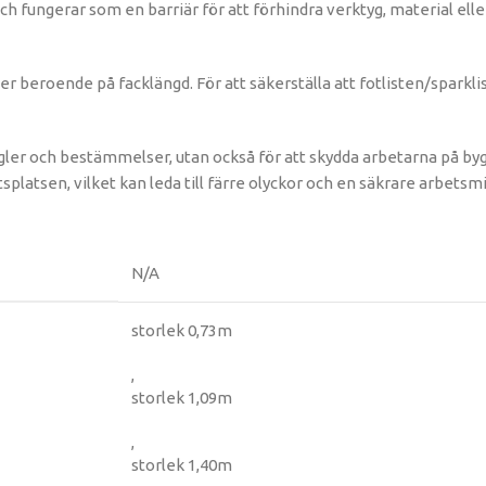
ch fungerar som en barriär för att förhindra verktyg, material ell
der beroende på facklängd. För att säkerställa att fotlisten/spark
a regler och bestämmelser, utan också för att skydda arbetarna på b
splatsen, vilket kan leda till färre olyckor och en säkrare arbetsmi
N/A
storlek 0,73m
,
storlek 1,09m
,
storlek 1,40m