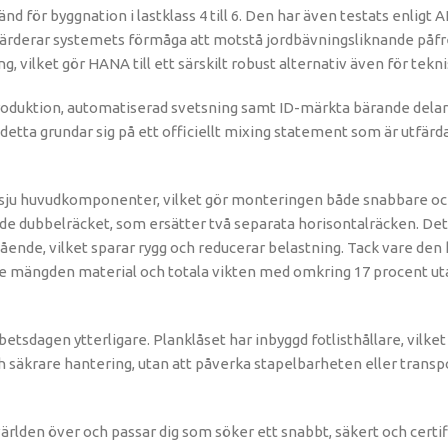
änd för byggnation i lastklass 4 till 6. Den har även testats enli
tvärderar systemets förmåga att motstå jordbävningsliknande påfr
lket gör HANA till ett särskilt robust alternativ även för tekni
produktion, automatiserad svetsning samt ID-märkta bärande delar
a grundar sig på ett officiellt mixing statement som är utfärdat a
 sju huvudkomponenter, vilket gör monteringen både snabbare o
de dubbelräcket, som ersätter två separata horisontalräcken. Det
tående, vilket sparar rygg och reducerar belastning. Tack vare de
både mängden material och totala vikten med omkring 17 procent ut
tsdagen ytterligare. Planklåset har inbyggd fotlisthållare, vilk
h säkrare hantering, utan att påverka stapelbarheten eller trans
rlden över och passar dig som söker ett snabbt, säkert och cert