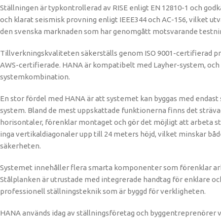
Ställningen är typkontrollerad av RISE enligt EN 12810-1 och godk
och klarat seismisk provning enligt IEEE344 och AC-156, vilket u
den svenska marknaden som har genomgått motsvarande testning, vi
Tillverkningskvaliteten säkerställs genom ISO 9001-certifierad 
AWS-certifierade. HANA är kompatibelt med Layher-system, och dett
systemkombination.
En stor fördel med HANA är att systemet kan byggas med endast
system. Bland de mest uppskattade funktionerna finns det sträva
horisontaler, förenklar montaget och gör det möjligt att arbeta s
inga vertikaldiagonaler upp till 24 meters höjd, vilket minskar 
säkerheten.
Systemet innehåller flera smarta komponenter som förenklar arbe
Stålplanken är utrustade med integrerade handtag för enklare oc
professionell ställningsteknik som är byggd för verkligheten.
HANA används idag av ställningsföretag och byggentreprenörer vä