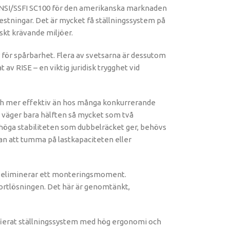
gt ANSI/SSFI SC100 för den amerikanska marknaden
estningar. Det är mycket få ställningssystem på
skt krävande miljöer.
 för spårbarhet. Flera av svetsarna är dessutom
v RISE – en viktig juridisk trygghet vid
ch mer effektiv än hos många konkurrerande
 väger bara hälften så mycket som två
n höga stabiliteten som dubbelräcket ger, behövs
an att tumma på lastkapaciteten eller
et eliminerar ett monteringsmoment.
portlösningen. Det här är genomtänkt,
ifierat ställningssystem med hög ergonomi och