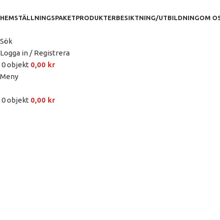
HEM
STÄLLNINGSPAKET
PRODUKTER
BESIKTNING/UTBILDNING
OM O
Sök
Logga in / Registrera
0
objekt
0,00
kr
Meny
0
objekt
0,00
kr