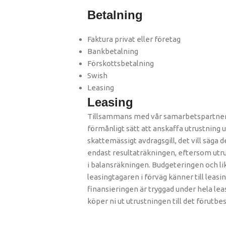
Betalning
Faktura privat eller företag
Bankbetalning
Förskottsbetalning
Swish
Leasing
Leasing
Tillsammans med vår samarbetspartner er
förmånligt sätt att anskaffa utrustning u
skattemässigt avdragsgill, det vill säga
endast resultaträkningen, eftersom utru
i balansräkningen. Budgeteringen och lik
leasingtagaren i förväg känner till leasi
finansieringen är tryggad under hela lea
köper ni ut utrustningen till det förutbes