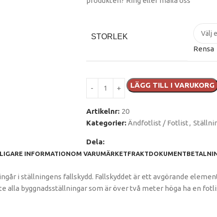
produkten? Ring eller maila oss
STORLEK
Rensa
LÄGG TILL I VARUKORG
Artikelnr:
20
Kategorier:
Ändfotlist / Fotlist
,
Ställni
Dela:
LIGARE INFORMATION
OM VARUMÄRKET
FRAKT
DOKUMENT
BETALNI
m ingår i ställningens fallskydd. Fallskyddet är ett avgörande eleme
 alla byggnadsställningar som är över två meter höga ha en fotlis