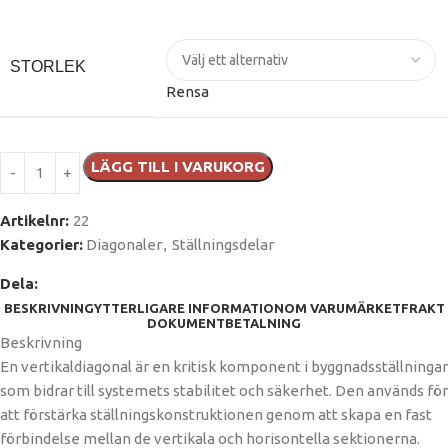
STORLEK
Rensa
LÄGG TILL I VARUKORG
Artikelnr:
22
Kategorier:
Diagonaler
,
Ställningsdelar
Dela:
BESKRIVNING
YTTERLIGARE INFORMATION
OM VARUMÄRKET
FRAKT
DOKUMENT
BETALNING
Beskrivning
En vertikaldiagonal är en kritisk komponent i byggnadsställningar
som bidrar till systemets stabilitet och säkerhet. Den används för
att förstärka ställningskonstruktionen genom att skapa en fast
förbindelse mellan de vertikala och horisontella sektionerna.