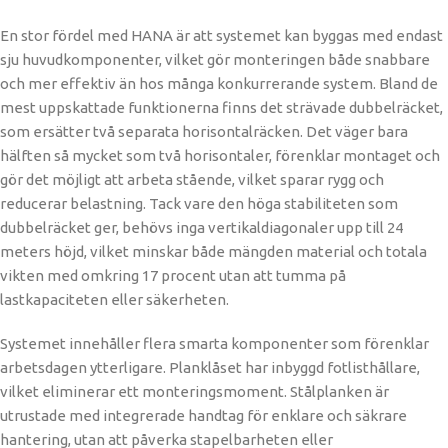
En stor fördel med HANA är att systemet kan byggas med endast
sju huvudkomponenter, vilket gör monteringen både snabbare
och mer effektiv än hos många konkurrerande system. Bland de
mest uppskattade funktionerna finns det strävade dubbelräcket,
som ersätter två separata horisontalräcken. Det väger bara
hälften så mycket som två horisontaler, förenklar montaget och
gör det möjligt att arbeta stående, vilket sparar rygg och
reducerar belastning. Tack vare den höga stabiliteten som
dubbelräcket ger, behövs inga vertikaldiagonaler upp till 24
meters höjd, vilket minskar både mängden material och totala
vikten med omkring 17 procent utan att tumma på
lastkapaciteten eller säkerheten.
Systemet innehåller flera smarta komponenter som förenklar
arbetsdagen ytterligare. Planklåset har inbyggd fotlisthållare,
vilket eliminerar ett monteringsmoment. Stålplanken är
utrustade med integrerade handtag för enklare och säkrare
hantering, utan att påverka stapelbarheten eller