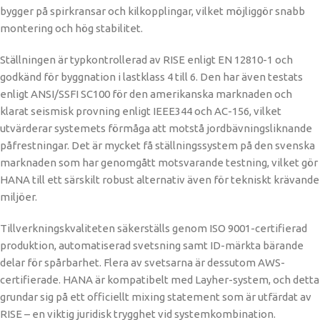
bygger på spirkransar och kilkopplingar, vilket möjliggör snabb
montering och hög stabilitet.
Ställningen är typkontrollerad av RISE enligt EN 12810-1 och
godkänd för byggnation i lastklass 4 till 6. Den har även testats
enligt ANSI/SSFI SC100 för den amerikanska marknaden och
klarat seismisk provning enligt IEEE344 och AC-156, vilket
utvärderar systemets förmåga att motstå jordbävningsliknande
påfrestningar. Det är mycket få ställningssystem på den svenska
marknaden som har genomgått motsvarande testning, vilket gör
HANA till ett särskilt robust alternativ även för tekniskt krävande
miljöer.
Tillverkningskvaliteten säkerställs genom ISO 9001-certifierad
produktion, automatiserad svetsning samt ID-märkta bärande
delar för spårbarhet. Flera av svetsarna är dessutom AWS-
certifierade. HANA är kompatibelt med Layher-system, och detta
grundar sig på ett officiellt mixing statement som är utfärdat av
RISE – en viktig juridisk trygghet vid systemkombination.