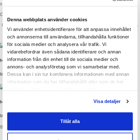
som kommer med i offerten.
Dokument
Denna webbplats använder cookies
Här finner du dokument för inplankning & monteringsanvisning.
Vi använder enhetsidentifierare för att anpassa innehållet
Klicka på knapparna för att komma till dokumenten.
och annonserna till användarna, tillhandahålla funktioner
för sociala medier och analysera vår trafik. Vi
vidarebefordrar även sådana identifierare och annan
information från din enhet till de sociala medier och
Monteringsanvisning
annons- och analysföretag som vi samarbetar med.
Inplankning
Dessa kan i sin tur kombinera informationen med annan
information som du har tillhandahållit eller som de har
samlat in när du har använt deras tjänster.
Visa detaljer
Monteringsanvisning
Inplankning
Tillåt alla
Betalning