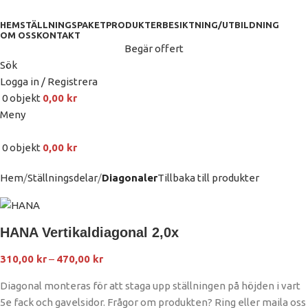
HEM
STÄLLNINGSPAKET
PRODUKTER
BESIKTNING/UTBILDNING
OM OSS
KONTAKT
Begär offert
Sök
Logga in / Registrera
0
objekt
0,00
kr
Meny
0
objekt
0,00
kr
Hem
Ställningsdelar
Diagonaler
Tillbaka till produkter
HANA Vertikaldiagonal 2,0x
310,00
kr
–
470,00
kr
Diagonal monteras för att staga upp ställningen på höjden i vart
5e fack och gavelsidor. Frågor om produkten? Ring eller maila oss