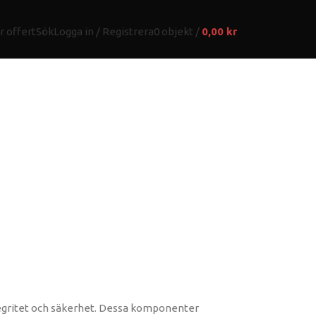
r offert
Sök
Logga in / Registrera
0
objekt
/
0,00
kr
ntegritet och säkerhet. Dessa komponenter