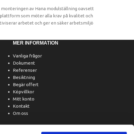
id monteringen av Hana modulställning oavsett
splattform som möter alla krav på kvalitet och
iviserar arbetet och ger en säker arbetsmiljö
MER INFORMATION
Vanliga frågor
Dokument
Referenser
Besiktning
Begär offert
Köpvillkor
Mitt konto
Kontakt
Om oss