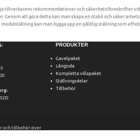
följa tillverkarens rekommendationer och säkerhetsföreskrifter v
jer. Genom att göra detta kan man skapa en stabil och säker arbet
modulställning kan man bygga upp en pålitlig ställning som effekt
.
PRODUKTER
å:
Gavelpaket
Långsida
53
Kompletta villapaket
.00
Ställningsdelar
Tillbehör
org:
152D
ar och tillbehör över