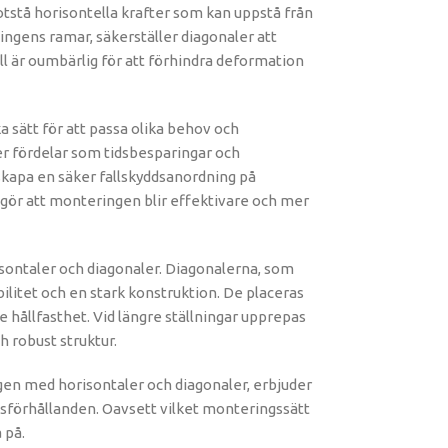
motstå horisontella krafter som kan uppstå från
ingens ramar, säkerställer diagonaler att
ll är oumbärlig för att förhindra deformation
a sätt för att passa olika behov och
er fördelar som tidsbesparingar och
kapa en säker fallskyddsanordning på
a gör att monteringen blir effektivare och mer
isontaler och diagonaler. Diagonalerna, som
ilitet och en stark konstruktion. De placeras
e hållfasthet. Vid längre ställningar upprepas
h robust struktur.
en med horisontaler och diagonaler, erbjuder
tsförhållanden. Oavsett vilket monteringssätt
 på.