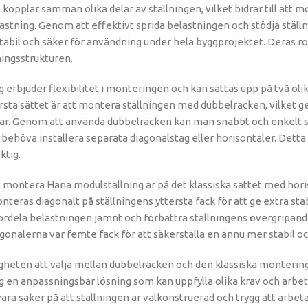
kopplar samman olika delar av ställningen, vilket bidrar till att 
lastning. Genom att effektivt sprida belastningen och stödja ställn
 stabil och säker för användning under hela byggprojektet. Deras ro
ningsstrukturen.
erbjuder flexibilitet i monteringen och kan sättas upp på två olik
rsta sättet är att montera ställningen med dubbelräcken, vilket g
r. Genom att använda dubbelräcken kan man snabbt och enkelt s
t behöva installera separata diagonalstag eller horisontaler. Dett
ktig.
t montera Hana modulställning är på det klassiska sättet med hor
teras diagonalt på ställningens yttersta fack för att ge extra stab
 fördela belastningen jämnt och förbättra ställningens övergripand
onalerna var femte fack för att säkerställa en ännu mer stabil oc
heten att välja mellan dubbelräcken och den klassiska montering
 en anpassningsbar lösning som kan uppfylla olika krav och arbe
ara säker på att ställningen är välkonstruerad och trygg att arbeta