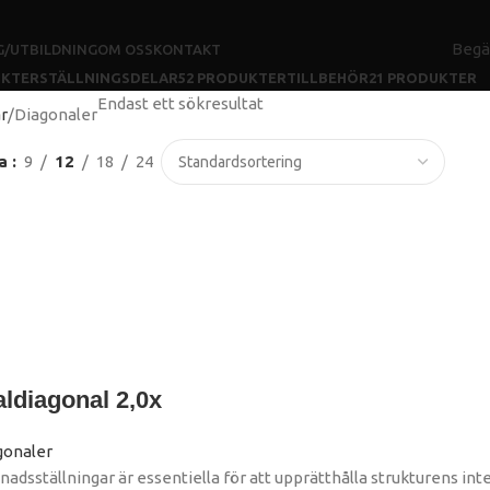
Begä
G/UTBILDNING
OM OSS
KONTAKT
UKTER
STÄLLNINGSDELAR
52 PRODUKTER
TILLBEHÖR
21 PRODUKTER
Endast ett sökresultat
ar
Diagonaler
sa
9
12
18
24
ldiagonal 2,0x
gonaler
nadsställningar är essentiella för att upprätthålla strukturens i