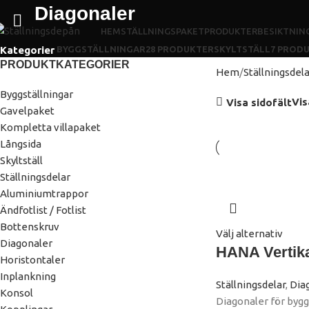
Diagonaler
HEM
STÄLLNINGSPAKET
PRODUKTER
BESIKTNIN
Kategorier
BYGGSTÄLLNINGAR
28 PRODUKTER
SKYLTSTÄLL
7 PROD
PRODUKTKATEGORIER
Hem
Ställningsdel
Byggställningar
Vi
Visa sidofält
Gavelpaket
Kompletta villapaket
Långsida
Skyltställ
Ställningsdelar
Aluminiumtrappor
Ändfotlist / Fotlist
Bottenskruv
Välj alternativ
Diagonaler
HANA Vertika
Horistontaler
Inplankning
Ställningsdelar
,
Dia
Konsol
Diagonaler för bygg