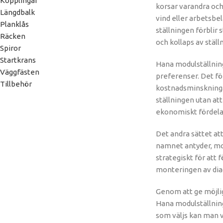
Kopplingar
korsar varandra och 
Längdbalk
vind eller arbetsbe
Planklås
ställningen förblir
Räcken
och kollaps av ställ
Spiror
Startkrans
Hana modulställning 
Väggfästen
preferenser. Det fö
Tillbehör
kostnadsminskninga
ställningen utan at
ekonomiskt fördela
Det andra sättet at
namnet antyder, mon
strategiskt för att
monteringen av diag
Genom att ge möjlig
Hana modulställning
som väljs kan man v