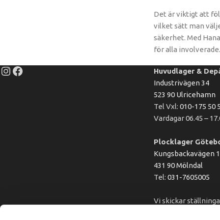
Det är viktigt att 
vilket sätt man väl
säkerhet. Med Hana 
för alla involverade
Huvudlager & Dep
Industrivägen 34
523 90 Ulricehamn
Tel Vxl:
010-175 50 
Vardagar 06.45 – 17
Plocklager Göteb
Kungsbackavägen 
431 90 Mölndal
Tel:
031-7605005
Vi skickar ställning
hela landet