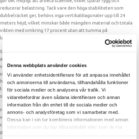
gör det möjligt att arbeta stående, vilket sparar rygg och
reducerar belastning. Tack vare den höga stabiliteten som
dubbelräcket ger, behövs inga vertikaldiagonaler upp till 24
meters höjd, vilket minskar både mängden material och totala
vikten med omkring 17 procent utan att tumma på
lastkapaciteten eller säkerheten.
Systemet innehåller flera smarta komponenter som förenklar
arbetsdagen ytterligare. Planklåset har inbyggd fotlisthållare,
Denna webbplats använder cookies
vilket eliminerar ett monteringsmoment. Stålplanken är
utrustade med integrerade handtag för enklare och säkrare
Vi använder enhetsidentifierare för att anpassa innehållet
hantering, utan att påverka stapelbarheten eller
och annonserna till användarna, tillhandahålla funktioner
transportlösningen. Det här är genomtänkt, professionell
för sociala medier och analysera vår trafik. Vi
ställningsteknik som är byggd för verkligheten.
vidarebefordrar även sådana identifierare och annan
information från din enhet till de sociala medier och
HANA används idag av ställningsföretag och byggentreprenörer
annons- och analysföretag som vi samarbetar med.
världen över och passar dig som söker ett snabbt, säkert och
Dessa kan i sin tur kombinera informationen med annan
certifierat ställningssystem med hög ergonomi och bevisad
information som du har tillhandahållit eller som de har
prestanda. Oavsett om du arbetar med fasadrenovering,
samlat in när du har använt deras tjänster.