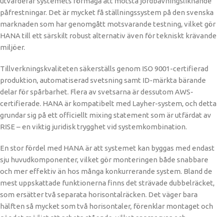
utvärderar systemets förmåga att motstå jordbävningsliknande
påfrestningar. Det är mycket få ställningssystem på den svenska
marknaden som har genomgått motsvarande testning, vilket gör
HANA till ett särskilt robust alternativ även för tekniskt krävande
miljöer.
Tillverkningskvaliteten säkerställs genom ISO 9001-certifierad
produktion, automatiserad svetsning samt ID-märkta bärande
delar för spårbarhet. Flera av svetsarna är dessutom AWS-
certifierade. HANA är kompatibelt med Layher-system, och detta
grundar sig på ett officiellt mixing statement som är utfärdat av
RISE – en viktig juridisk trygghet vid systemkombination.
En stor fördel med HANA är att systemet kan byggas med endast
sju huvudkomponenter, vilket gör monteringen både snabbare
och mer effektiv än hos många konkurrerande system. Bland de
mest uppskattade funktionerna finns det strävade dubbelräcket,
som ersätter två separata horisontalräcken. Det väger bara
hälften så mycket som två horisontaler, förenklar montaget och