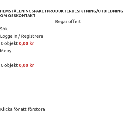
HEM
STÄLLNINGSPAKET
PRODUKTER
BESIKTNING/UTBILDNING
OM OSS
KONTAKT
Begär offert
Sök
Logga in / Registrera
0
objekt
0,00
kr
Meny
0
objekt
0,00
kr
Klicka för att förstora