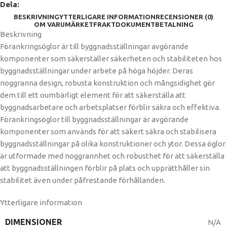
Dela:
BESKRIVNING
YTTERLIGARE INFORMATION
RECENSIONER (0)
OM VARUMÄRKET
FRAKT
DOKUMENT
BETALNING
Beskrivning
Förankringsöglor är till byggnadsställningar avgörande
komponenter som säkerställer säkerheten och stabiliteten hos
byggnadsställningar under arbete på höga höjder. Deras
noggranna design, robusta konstruktion och mångsidighet gör
dem till ett oumbärligt element för att säkerställa att
byggnadsarbetare och arbetsplatser förblir säkra och effektiva.
Förankringsöglor till byggnadsställningar är avgörande
komponenter som används för att säkert säkra och stabilisera
byggnadsställningar på olika konstruktioner och ytor. Dessa öglor
är utformade med noggrannhet och robusthet för att säkerställa
att byggnadsställningen förblir på plats och upprätthåller sin
stabilitet även under påfrestande förhållanden.
Ytterligare information
DIMENSIONER
N/A