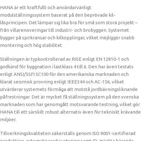
HANA är ett kraftfullt och användarvänligt
modulställningssystem baserat på den beprövade kil-
låsprincipen. Det lämpar sig lika bra för små som stora projekt –
från villarenoveringar till industri- och brobyggen. Systemet
bygger på spirkransar och kilkopplingar, vilket möjliggör snabb
montering och hög stabilitet.
Ställningen är typkontrollerad av RISE enligt EN 12810-1 och
godkänd för byggnation i lastklass 4 till 6. Den har även testats
enligt ANSI/SSFI SC100 för den amerikanska marknaden och
klarat seismisk provning enligt IEEE344 och AC-156, vilket
utvärderar systemets förmåga att motstå jordbävningsliknande
påfrestningar. Det är mycket få ställningssystem på den svenska
marknaden som har genomgått motsvarande testning, vilket gör
HANA till ett särskilt robust alternativ även för tekniskt krävande
miljöer.
Tillverkningskvaliteten säkerställs genom ISO 9001-certifierad
produktion, automatiserad svetsning samt ID-märkta bärande