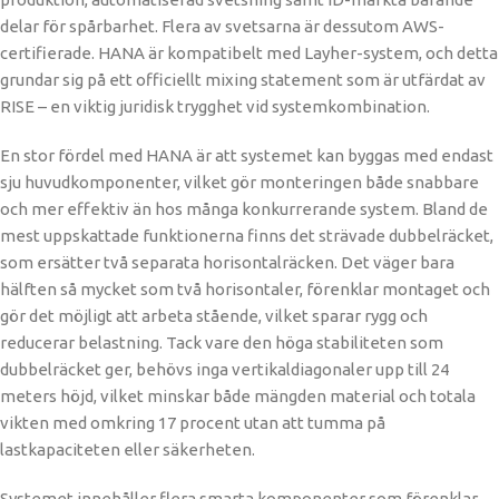
delar för spårbarhet. Flera av svetsarna är dessutom AWS-
certifierade. HANA är kompatibelt med Layher-system, och detta
grundar sig på ett officiellt mixing statement som är utfärdat av
RISE – en viktig juridisk trygghet vid systemkombination.
En stor fördel med HANA är att systemet kan byggas med endast
sju huvudkomponenter, vilket gör monteringen både snabbare
och mer effektiv än hos många konkurrerande system. Bland de
mest uppskattade funktionerna finns det strävade dubbelräcket,
som ersätter två separata horisontalräcken. Det väger bara
hälften så mycket som två horisontaler, förenklar montaget och
gör det möjligt att arbeta stående, vilket sparar rygg och
reducerar belastning. Tack vare den höga stabiliteten som
dubbelräcket ger, behövs inga vertikaldiagonaler upp till 24
meters höjd, vilket minskar både mängden material och totala
vikten med omkring 17 procent utan att tumma på
lastkapaciteten eller säkerheten.
Systemet innehåller flera smarta komponenter som förenklar