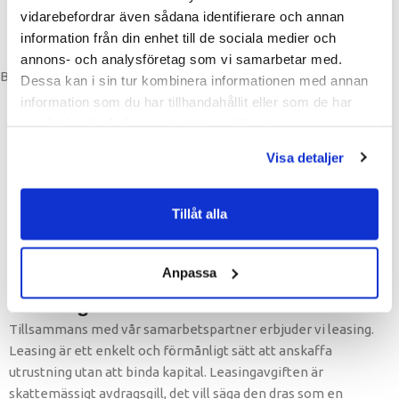
Monteringsanvisning
vidarebefordrar även sådana identifierare och annan
information från din enhet till de sociala medier och
Inplankning
annons- och analysföretag som vi samarbetar med.
Betalning
Dessa kan i sin tur kombinera informationen med annan
information som du har tillhandahållit eller som de har
samlat in när du har använt deras tjänster.
Betalning
Visa detaljer
Faktura privat eller företag
Tillåt alla
Bankbetalning
Förskottsbetalning
Swish
Anpassa
Leasing
Leasing
Tillsammans med vår samarbetspartner erbjuder vi leasing.
Leasing är ett enkelt och förmånligt sätt att anskaffa
utrustning utan att binda kapital. Leasingavgiften är
skattemässigt avdragsgill, det vill säga den dras som en