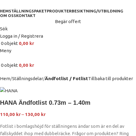
HEM
STÄLLNINGSPAKET
PRODUKTER
BESIKTNING/UTBILDNING
OM OSS
KONTAKT
Begär offert
Sök
Logga in / Registrera
0
objekt
0,00
kr
Meny
0
objekt
0,00
kr
Hem
Ställningsdelar
Ändfotlist / Fotlist
Tillbaka till produkter
HANA Ändfotlist 0.73m – 1.40m
110,00
kr
–
130,00
kr
Fotlist i bomlagshöjd för ställningens ändar som är en del av
fallskyddet ihop med dubbelräcke. Frågor om produkten? Ring