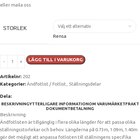
eller maila oss
STORLEK
Rensa
LÄGG TILL I VARUKORG
Artikelnr:
202
Kategorier:
Ändfotlist / Fotlist
,
Ställningsdelar
Dela:
BESKRIVNING
YTTERLIGARE INFORMATION
OM VARUMÄRKET
FRAKT
DOKUMENT
BETALNING
Beskrivning
Ändfotlisten är tillgänglig i flera olika längder för att passa olika
ställningsstorlekar och behov. Längderna på 0.73m, 1.09m, 1.40m
gör det möjligt att anpassa fotlisten till ställningens specifika