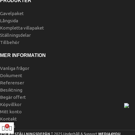
PRODUKTER
Gavelpaket
Långsida
Kompletta villapaket
Ställningsdelar
Tillbehör
MER INFORMATION
Vanliga frågor
Dokument
Referenser
Besiktning
Begär offert
Köpvillkor
Mitt konto
Kontakt
Om oss
0
STÄLLNINGSDEPÅN
2025 Underhåll & Support
MEDIA4YOU
Butik
Varukorg
Mitt konto