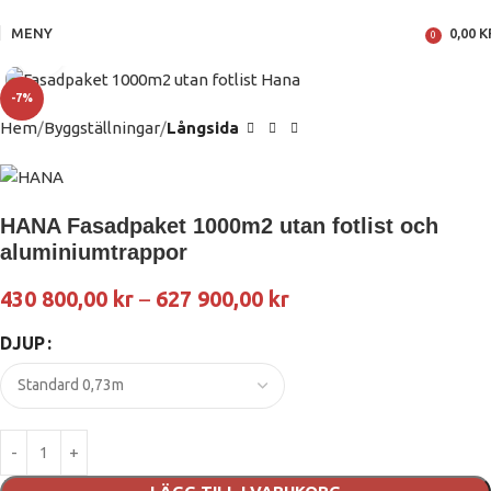
MENY
0,00
K
0
Klicka för att förstora
-7%
Hem
Byggställningar
Långsida
HANA Fasadpaket 1000m2 utan fotlist och
aluminiumtrappor
430 800,00
kr
–
627 900,00
kr
DJUP