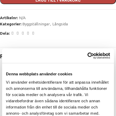
LÄGG TILL I VARUKORG
Artikelnr:
N/A
Kategorier:
Byggställningar
,
Långsida
Dela:
Relaterade produkter
-7%
Denna webbplats använder cookies
Läs mer
Välj alternativ
Hana Gavelpaket 8,2 m h8,
Vi använder enhetsidentifierare för att anpassa innehållet
HANA Villapaket 350m2 med
gaveltopp
och annonserna till användarna, tillhandahålla funktioner
aluminiumtrappor
för sociala medier och analysera vår trafik. Vi
Byggställningar
vidarebefordrar även sådana identifierare och annan
Byggställningar
,
Kompletta
villapaket
information från din enhet till de sociala medier och
annons- och analysföretag som vi samarbetar med.