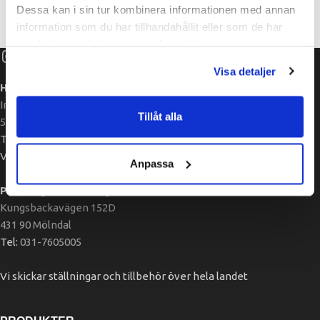
Dessa kan i sin tur kombinera informationen med annan
information som du har tillhandahållit eller som de har
samlat in när du har använt deras tjänster.
Visa detaljer
Huvudlager & Depå:
Industrivägen 34
Tillåt alla
523 90 Ulricehamn
Tel Vxl:
010-175 50 53
Vardagar 06.45 – 17.00
Anpassa
Plocklager Göteborg:
Kungsbackavägen 152D
431 90 Mölndal
Tel:
031-7605005
Vi skickar ställningar och tillbehör över hela landet