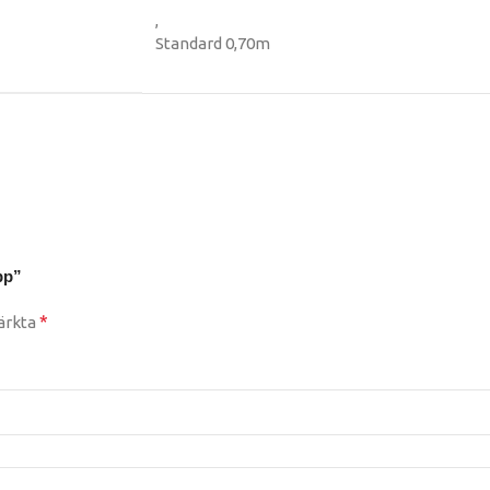
,
Standard 0,70m
pp”
*
märkta