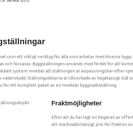
 of Service
apply.
ställningar
het som ett viktigt verktyg för alla som arbetar med diverse bygg-
 och förvaras. Byggställningen används med fördel för att komm
dulärt system innebär att ställningen är anpassningsbar efter s
derskydd. Ställningsdelarna är tillverkade av högklassigt stål och 
ävs för ett komplett paket av en modulär byggnadsställning.
Fraktmöjligheter
Efter att du har lagt en begäran av offer
ett marknadsmässigt pris för frakten 