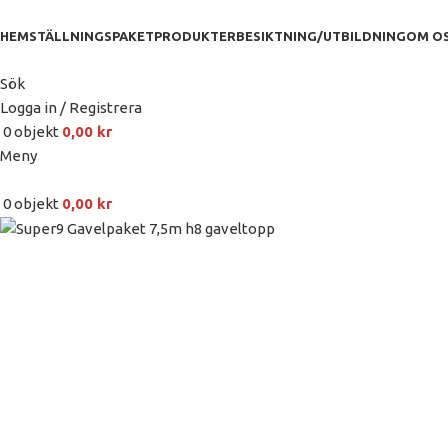
HEM
STÄLLNINGSPAKET
PRODUKTER
BESIKTNING/UTBILDNING
OM O
Sök
Logga in / Registrera
0
objekt
0,00
kr
Meny
0
objekt
0,00
kr