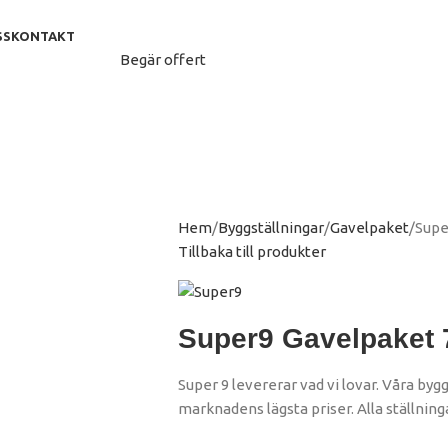
SS
KONTAKT
Begär offert
Hem
Byggställningar
Gavelpaket
Supe
Tillbaka till produkter
Super9 Gavelpaket 
Super 9 levererar vad vi lovar. Våra bygg
marknadens lägsta priser. Alla ställninga