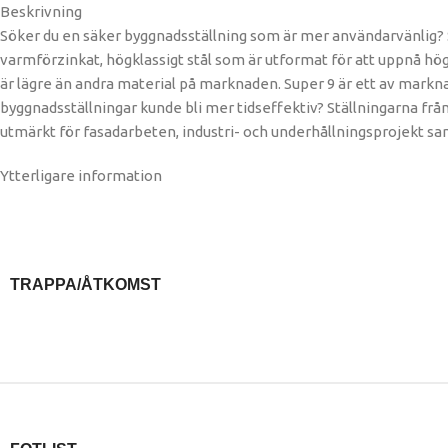
Beskrivning
Söker du en säker byggnadsställning som är mer användarvänlig? Su
varmförzinkat, högklassigt stål som är utformat för att uppnå högs
är lägre än andra material på marknaden. Super 9 är ett av mark
byggnadsställningar kunde bli mer tidseffektiv? Ställningarna frå
utmärkt för fasadarbeten, industri- och underhållningsprojekt sa
Ytterligare information
TRAPPA/ÅTKOMST