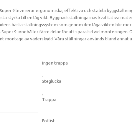
per 9 levererar ergonomiska, effektiva och stabila byggställningar
ta styrka till en låg vikt. Byggnadsställningarnas kvalitativa mate
nadens bästa ställningssystem som genom den låga vikten blir mer
n Super 9 innehåller färre delar för att spara tid vid monteringe
mt montage av väderskydd. Våra ställningar används bland annat av
Ingen trappa
,
Steglucka
,
Trappa
Fotlist