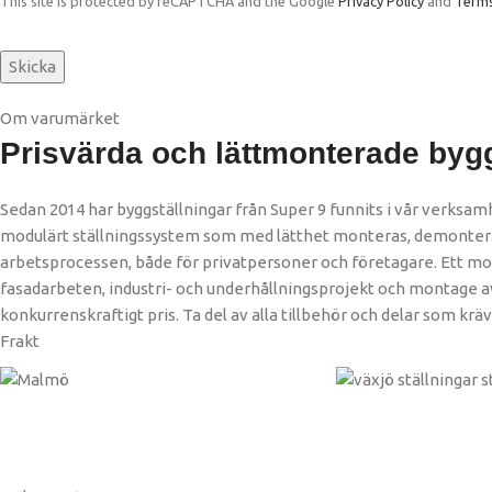
This site is protected by reCAPTCHA and the Google
Privacy Policy
and
Terms
Om varumärket
Prisvärda och lättmonterade bygg
Sedan 2014 har byggställningar från Super 9 funnits i vår verksam
modulärt ställningssystem som med lätthet monteras, demonteras
arbetsprocessen, både för privatpersoner och företagare. Ett mo
fasadarbeten, industri- och underhållningsprojekt och montage av vä
konkurrenskraftigt pris. Ta del av alla tillbehör och delar som kr
Frakt