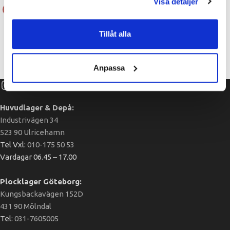
Visa detaljer
Burton Nyckel svart 22-23
Hana Gavelpaket 7,7 m h8,
Tillåt alla
Byggställningar
gaveltopp
Byggställningar
,
Gavelpaket
Anpassa
Huvudlager & Depå:
Industrivägen 34
523 90 Ulricehamn
Tel Vxl:
010-175 50 53
Vardagar 06.45 – 17.00
Plocklager Göteborg:
Kungsbackavägen 152D
431 90 Mölndal
Tel:
031-7605005