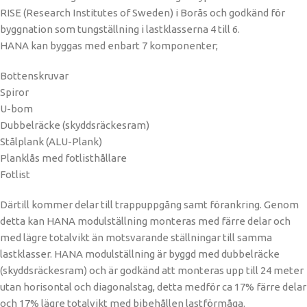
RISE (Research Institutes of Sweden) i Borås och godkänd för
byggnation som tungställning i lastklasserna 4 till 6.
HANA kan byggas med enbart 7 komponenter;
Bottenskruvar
Spiror
U-bom
Dubbelräcke (skyddsräckesram)
Stålplank (ALU-Plank)
Planklås med fotlisthållare
Fotlist
Därtill kommer delar till trappuppgång samt förankring. Genom
detta kan HANA modulställning monteras med färre delar och
med lägre totalvikt än motsvarande ställningar till samma
lastklasser. HANA modulställning är byggd med dubbelräcke
(skyddsräckesram) och är godkänd att monteras upp till 24 meter
utan horisontal och diagonalstag, detta medför ca 17% färre delar
och 17% lägre totalvikt med bibehållen lastförmåga.