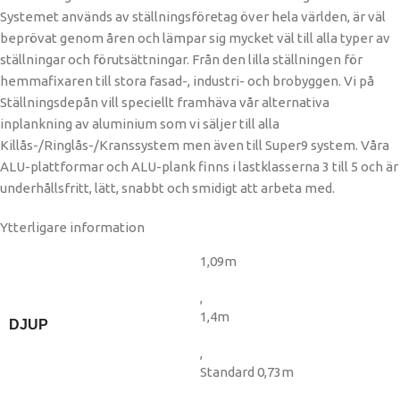
Systemet används av ställningsföretag över hela världen, är väl
beprövat genom åren och lämpar sig mycket väl till alla typer av
ställningar och förutsättningar. Från den lilla ställningen för
hemmafixaren till stora fasad-, industri- och brobyggen. Vi på
Ställningsdepån vill speciellt framhäva vår alternativa
inplankning av aluminium som vi säljer till alla
Killås-/Ringlås-/Kranssystem men även till Super9 system. Våra
ALU-plattformar och ALU-plank finns i lastklasserna 3 till 5 och är
underhållsfritt, lätt, snabbt och smidigt att arbeta med.
Ytterligare information
1,09m
,
1,4m
DJUP
,
Standard 0,73m