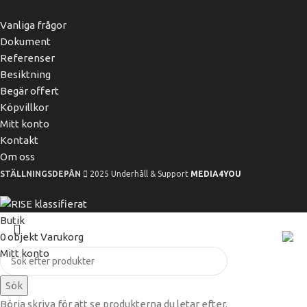
Vanliga frågor
Dokument
Referenser
Besiktning
Begär offert
Köpvillkor
Mitt konto
Kontakt
Om oss
STÄLLNINGSDEPÅN
2025 Underhåll & Support
MEDIA4YOU
Butik
0
objekt
Varukorg
Mitt konto
Sök
Börja skriva för att se produkterna du letar efter.