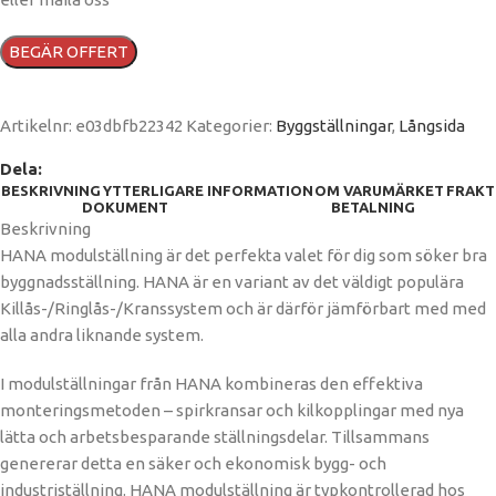
BEGÄR OFFERT
Artikelnr:
e03dbfb22342
Kategorier:
Byggställningar
,
Långsida
Dela:
BESKRIVNING
YTTERLIGARE INFORMATION
OM VARUMÄRKET
FRAKT
DOKUMENT
BETALNING
Beskrivning
HANA modulställning är det perfekta valet för dig som söker bra
byggnadsställning. HANA är en variant av det väldigt populära
Killås-/Ringlås-/Kranssystem och är därför jämförbart med med
alla andra liknande system.
I modulställningar från HANA kombineras den effektiva
monteringsmetoden – spirkransar och kilkopplingar med nya
lätta och arbetsbesparande ställningsdelar. Tillsammans
genererar detta en säker och ekonomisk bygg- och
industriställning. HANA modulställning är typkontrollerad hos