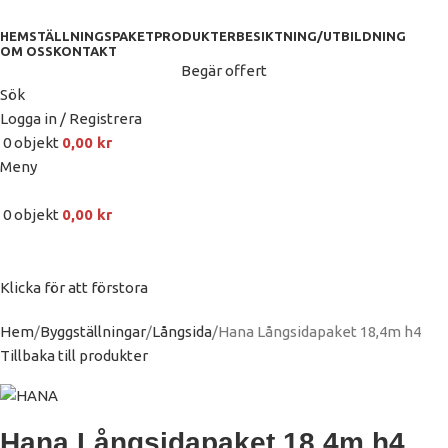
HEM
STÄLLNINGSPAKET
PRODUKTER
BESIKTNING/UTBILDNING
OM OSS
KONTAKT
Begär offert
Sök
Logga in / Registrera
0
objekt
0,00
kr
Meny
0
objekt
0,00
kr
Klicka för att förstora
Hem
Byggställningar
Långsida
Hana Långsidapaket 18,4m h4
Tillbaka till produkter
Hana Långsidapaket 18,4m h4