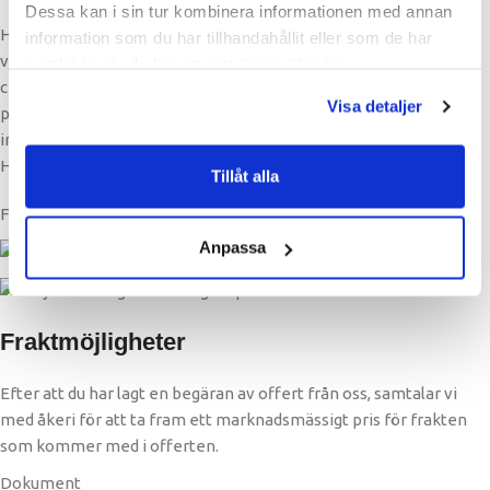
Dessa kan i sin tur kombinera informationen med annan
HANA används idag av ställningsföretag och byggentreprenörer
information som du har tillhandahållit eller som de har
världen över och passar dig som söker ett snabbt, säkert och
samlat in när du har använt deras tjänster.
certifierat ställningssystem med hög ergonomi och bevisad
Visa detaljer
prestanda. Oavsett om du arbetar med fasadrenovering,
industrimontage, brobygge eller tillfälliga arbetsplattformar, är
HANA ett system du kan lita på i varje steg.
Tillåt alla
Frakt
Anpassa
Fraktmöjligheter
Efter att du har lagt en begäran av offert från oss, samtalar vi
med åkeri för att ta fram ett marknadsmässigt pris för frakten
som kommer med i offerten.
Dokument