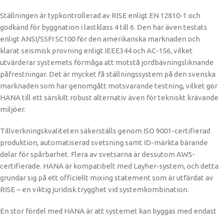
Ställningen är typkontrollerad av RISE enligt EN 12810-1 och
godkänd för byggnation i lastklass 4 till 6. Den har även testats
enligt ANSI/SSFI SC100 för den amerikanska marknaden och
klarat seismisk provning enligt IEEE344 och AC-156, vilket
utvärderar systemets förmåga att motstå jordbävningsliknande
påfrestningar. Det är mycket få ställningssystem på den svenska
marknaden som har genomgått motsvarande testning, vilket gör
HANA till ett särskilt robust alternativ även för tekniskt krävande
miljöer.
Tillverkningskvaliteten säkerställs genom ISO 9001-certifierad
produktion, automatiserad svetsning samt ID-märkta bärande
delar för spårbarhet. Flera av svetsarna är dessutom AWS-
certifierade. HANA är kompatibelt med Layher-system, och detta
grundar sig på ett officiellt mixing statement som är utfärdat av
RISE – en viktig juridisk trygghet vid systemkombination.
En stor fördel med HANA är att systemet kan byggas med endast