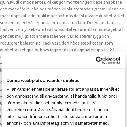
sju huvudkomponenter, vilket gör monteringen både snabbare
och mer effektiv än hos många konkurrerande system. Bland de
mest uppskattade funktionerna finns det strävade dubbelräcket,
som ersätter två separata horisontalräcken. Det väger bara
hälften så mycket som två horisontaler, förenklar montaget och
gör det möjligt att arbeta stående, vilket sparar rygg och
reducerar belastning. Tack vare den höga stabiliteten som
dubbelräcket ger, behövs inga vertikaldiagonaler upp till 24
meters höjd, vilket minskar både mängden material och totala
vikten med omkring 17 procent utan att tumma på
lastkapaciteten eller säkerheten.
Denna webbplats använder cookies
Systemet innehåller flera smarta komponenter som förenklar
Vi använder enhetsidentifierare för att anpassa innehållet
arbetsdagen ytterligare. Planklåset har inbyggd fotlisthållare,
och annonserna till användarna, tillhandahålla funktioner
vilket eliminerar ett monteringsmoment. Stålplanken är
för sociala medier och analysera vår trafik. Vi
utrustade med integrerade handtag för enklare och säkrare
vidarebefordrar även sådana identifierare och annan
hantering, utan att påverka stapelbarheten eller
information från din enhet till de sociala medier och
transportlösningen. Det här är genomtänkt, professionell
annons- och analysföretag som vi samarbetar med.
ställningsteknik som är byggd för verkligheten.