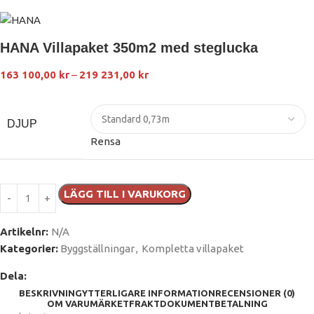
HANA Villapaket 350m2 med steglucka
163 100,00
kr
–
219 231,00
kr
DJUP
Rensa
LÄGG TILL I VARUKORG
Artikelnr:
N/A
Kategorier:
Byggställningar
,
Kompletta villapaket
Dela:
BESKRIVNING
YTTERLIGARE INFORMATION
RECENSIONER (0)
OM VARUMÄRKET
FRAKT
DOKUMENT
BETALNING