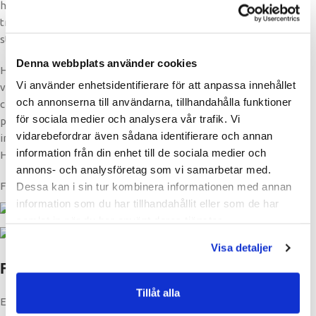
hantering, utan att påverka stapelbarheten eller
transportlösningen. Det här är genomtänkt, professionell
ställningsteknik som är byggd för verkligheten.
Denna webbplats använder cookies
HANA används idag av ställningsföretag och byggentreprenörer
Vi använder enhetsidentifierare för att anpassa innehållet
världen över och passar dig som söker ett snabbt, säkert och
och annonserna till användarna, tillhandahålla funktioner
certifierat ställningssystem med hög ergonomi och bevisad
för sociala medier och analysera vår trafik. Vi
prestanda. Oavsett om du arbetar med fasadrenovering,
vidarebefordrar även sådana identifierare och annan
industrimontage, brobygge eller tillfälliga arbetsplattformar, är
information från din enhet till de sociala medier och
HANA ett system du kan lita på i varje steg.
annons- och analysföretag som vi samarbetar med.
Frakt
Dessa kan i sin tur kombinera informationen med annan
information som du har tillhandahållit eller som de har
samlat in när du har använt deras tjänster.
Visa detaljer
Fraktmöjligheter
Tillåt alla
Efter att du har lagt en begäran av offert från oss, samtalar vi