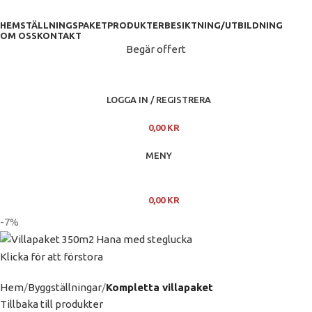
HEM
STÄLLNINGSPAKET
PRODUKTER
BESIKTNING/UTBILDNING
OM OSS
KONTAKT
Begär offert
LOGGA IN / REGISTRERA
0,00
KR
MENY
0,00
KR
-7%
Klicka för att förstora
Hem
Byggställningar
Kompletta villapaket
Tillbaka till produkter