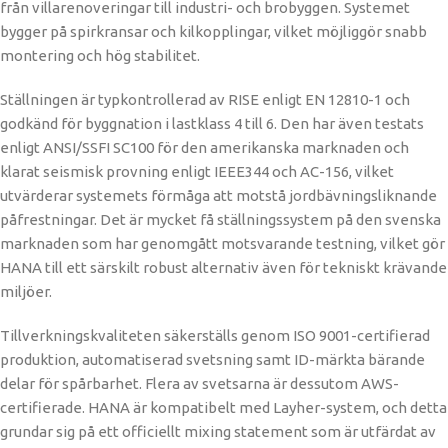
från villarenoveringar till industri- och brobyggen. Systemet
bygger på spirkransar och kilkopplingar, vilket möjliggör snabb
montering och hög stabilitet.
Ställningen är typkontrollerad av RISE enligt EN 12810-1 och
godkänd för byggnation i lastklass 4 till 6. Den har även testats
enligt ANSI/SSFI SC100 för den amerikanska marknaden och
klarat seismisk provning enligt IEEE344 och AC-156, vilket
utvärderar systemets förmåga att motstå jordbävningsliknande
påfrestningar. Det är mycket få ställningssystem på den svenska
marknaden som har genomgått motsvarande testning, vilket gör
HANA till ett särskilt robust alternativ även för tekniskt krävande
miljöer.
Tillverkningskvaliteten säkerställs genom ISO 9001-certifierad
produktion, automatiserad svetsning samt ID-märkta bärande
delar för spårbarhet. Flera av svetsarna är dessutom AWS-
certifierade. HANA är kompatibelt med Layher-system, och detta
grundar sig på ett officiellt mixing statement som är utfärdat av