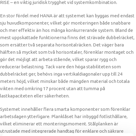
RISE – en viktig juridisk trygghet vid systemkombination.
En stor fördel med HANA är att systemet kan byggas med endast
sju huvudkomponenter, vilket gör monteringen både snabbare
och mer effektiv än hos många konkurrerande system. Bland de
mest uppskattade funktionerna finns det strävade dubbelräcket,
som ersätter två separata horisontalräcken. Det väger bara
hälften så mycket som två horisontaler, förenklar montaget och
gör det möjligt att arbeta stående, vilket sparar rygg och
reducerar belastning. Tack vare den höga stabiliteten som
dubbelräcket ger, behövs inga vertikaldiagonaler upp till 24
meters höjd, vilket minskar både mängden material och totala
vikten med omkring 17 procent utan att tumma på
lastkapaciteten eller säkerheten.
Systemet innehåller flera smarta komponenter som förenklar
arbetsdagen ytterligare. Planklåset har inbyggd fotlisthållare,
vilket eliminerar ett monteringsmoment. Stålplanken är
utrustade med integrerade handtag för enklare och säkrare