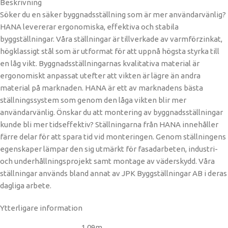
Beskrivning
Söker du en säker byggnadsställning som är mer användarvänlig?
HANA levererar ergonomiska, effektiva och stabila
byggställningar. Våra ställningar är tillverkade av varmförzinkat,
högklassigt stål som är utformat för att uppnå högsta styrka till
en låg vikt. Byggnadsställningarnas kvalitativa material är
ergonomiskt anpassat utefter att vikten är lägre än andra
material på marknaden. HANA är ett av marknadens bästa
ställningssystem som genom den låga vikten blir mer
användarvänlig. Önskar du att montering av byggnadsställningar
kunde bli mer tidseffektiv? Ställningarna från HANA innehåller
färre delar för att spara tid vid monteringen. Genom ställningens
egenskaper lämpar den sig utmärkt för fasadarbeten, industri-
och underhållningsprojekt samt montage av väderskydd. Våra
ställningar används bland annat av JPK Byggställningar AB i deras
dagliga arbete.
Ytterligare information
1,09m