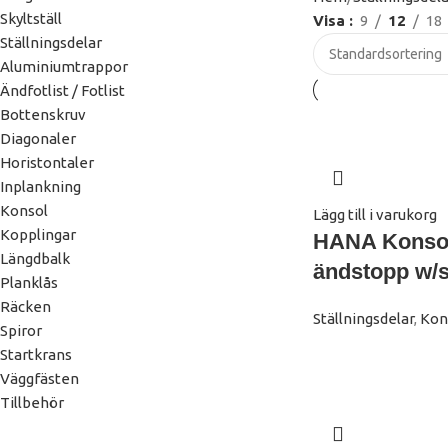
Skyltställ
Visa
9
12
18
Ställningsdelar
Aluminiumtrappor
Ändfotlist / Fotlist
Bottenskruv
Diagonaler
Horistontaler
Inplankning
Konsol
Lägg till i varukorg
Kopplingar
HANA Konso
Längdbalk
ändstopp w/
Planklås
Räcken
Ställningsdelar
,
Kon
Spiror
Startkrans
Väggfästen
Tillbehör