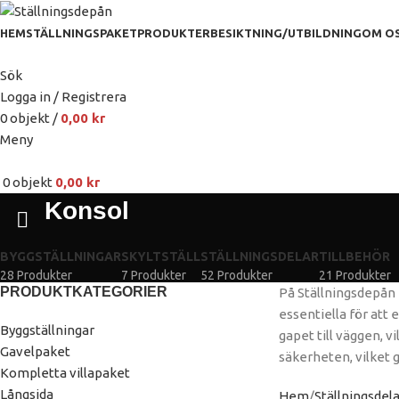
HEM
STÄLLNINGSPAKET
PRODUKTER
BESIKTNING/UTBILDNING
OM O
Sök
Logga in / Registrera
0
objekt
/
0,00
kr
Meny
0
objekt
0,00
kr
Konsol
BYGGSTÄLLNINGAR
SKYLTSTÄLL
STÄLLNINGSDELAR
TILLBEHÖR
28 Produkter
7 Produkter
52 Produkter
21 Produkter
PRODUKTKATEGORIER
På Ställningsdepån f
essentiella för att
Byggställningar
gapet till väggen, 
Gavelpaket
säkerheten, vilket 
Kompletta villapaket
Långsida
Hem
Ställningsdel