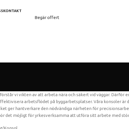
SS
KONTAKT
Begär offert
örstår vi vikten av att arbeta nära och säkert vid väggar. Därför 
 effektivisera arbetsflödet på byggarbetsplatser. Våra konsoler är
vilket ger hantverkare den nödvändiga närheten för precisionsarbet
gör det möjligt för yrkesverksamma att utföra sitt arbete med stö
ar
Konsol