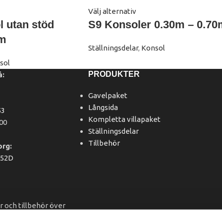
Välj alternativ
 utan stöd
S9 Konsoler 0.30m – 0.70
6m
Ställningsdelar
,
Konsol
sol
PRODUKTER
å:
Gavelpaket
Långsida
53
Kompletta villapaket
.00
Ställningsdelar
Tillbehör
org:
152D
ar och tillbehör över