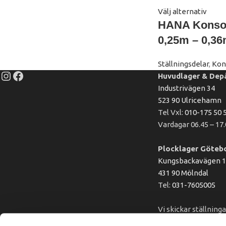
Välj alternativ
HANA Konsol
0,25m – 0,3
Ställningsdelar
,
Kon
Huvudlager & Dep
Industrivägen 34
523 90 Ulricehamn
Tel Vxl:
010-175 50 
Vardagar 06.45 – 17
Plocklager Göteb
Kungsbackavägen 
431 90 Mölndal
Tel:
031-7605005
Vi skickar ställning
hela landet