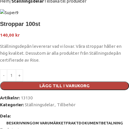
Hem
Ställningsdelar
Tillbaka till produkter
Stroppar 100st
140,00
kr
Ställningsdepån levererar vad vi lovar. Våra stroppar håller en
hög kvalitet. Dessutom är alla produkter från Ställningsdepån
certifierade av Rise.
LÄGG TILL I VARUKORG
Artikelnr:
13130
Kategorier:
Ställningsdelar
,
Tillbehör
Dela:
BESKRIVNING
OM VARUMÄRKET
FRAKT
DOKUMENT
BETALNING