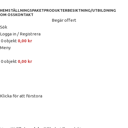
HEM
STÄLLNINGSPAKET
PRODUKTER
BESIKTNING/UTBILDNING
OM OSS
KONTAKT
Begär offert
Sök
Logga in / Registrera
0
objekt
0,00
kr
Meny
0
objekt
0,00
kr
Klicka för att förstora