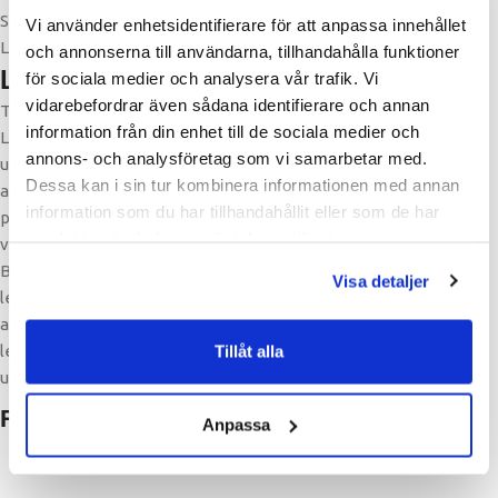
Swish
Vi använder enhetsidentifierare för att anpassa innehållet
Leasing
och annonserna till användarna, tillhandahålla funktioner
Leasing
för sociala medier och analysera vår trafik. Vi
vidarebefordrar även sådana identifierare och annan
Tillsammans med vår samarbetspartner erbjuder vi leasing.
information från din enhet till de sociala medier och
Leasing är ett enkelt och förmånligt sätt att anskaffa utrustning
annons- och analysföretag som vi samarbetar med.
utan att binda kapital. Leasingavgiften är skattemässigt
Dessa kan i sin tur kombinera informationen med annan
avdragsgill, det vill säga den dras som en kostnad. Leasingtiden
information som du har tillhandahållit eller som de har
påverkar endast resultaträkningen, eftersom utrustningen
samlat in när du har använt deras tjänster.
vanligtvis inte tas upp som en tillgång i balansräkningen.
Budgeteringen och likviditetsplaneringen blir enklare då
Visa detaljer
leasingtagaren i förväg känner till leasingavgiften för hela
avtalstiden och att finansieringen är tryggad under hela
leasingperioden. När avtalstiden löper mot sitt slut köper ni ut
Tillåt alla
utrustningen till det förutbestämda restvärdet. ​
Relaterade produkter
Anpassa