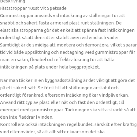
Beskrivning
Fäststroppar 100st Vit Spetsade
Gummistroppar används vid intäckning av ställningar för att
snabbt och säkert fästa armerad plast runt ställningen. De
elastiska stropparna gör det enkelt att spänna fast intäckningen
ordentligt så att den sitter stabilt även vid vind och väder.
Samtidigt är de smidiga att montera och demontera, vilket sparar
tid vid både uppsättning och nedtagning. Med gummistroppar får
man en säker, flexibel och effektiv lösning för att hålla
intäckningen på plats under hela byggprojektet.
När man täcker in en byggnadsställning är det viktigt att göra det
på ett säkert sätt. Se först till att ställningen är stabil och
ordentligt förankrad, eftersom intäckning ökar vindpåverkan.
Använd rätt typ av plast eller nät och fäst den ordentligt, till
exempel med gummistroppar. Täckningen ska sitta sträckt så att
den inte fladdrar i vinden.
Kontrollera också intäckningen regelbundet, särskilt efter kraftig
vind eller oväder, så att allt sitter kvar som det ska.