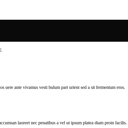
E
pos uere ante vivamus vesti bulum part urient sed a sit fermentum eros.
accumsan laoreet nec penatibus a vel ut ipsum platea diam proin facilis.