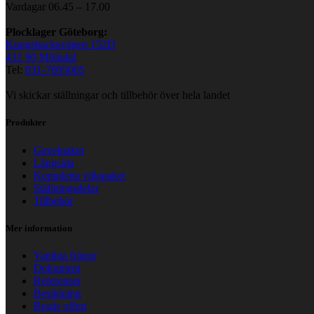
Vardagar 06.45 – 17.00
Plocklager Göteborg:
Kungsbackavägen 152D
431 90 Mölndal
Tel:
031-7605005
Vi skickar ställningar och tillbehör över hela landet
Produkter
Gavelpaket
Långsida
Kompletta villapaket
Ställningsdelar
Tillbehör
Mer information
Vanliga frågor
Dokument
Referenser
Besiktning
Begär offert