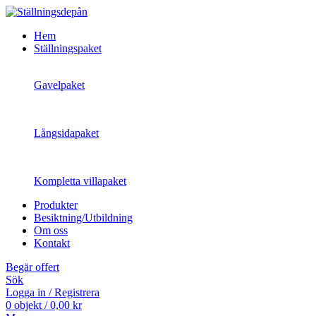
Hem
Ställningspaket
Gavelpaket
Långsidapaket
Kompletta villapaket
Produkter
Besiktning/Utbildning
Om oss
Kontakt
Begär offert
Sök
Logga in / Registrera
0
objekt
/
0,00
kr