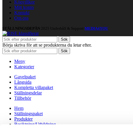
Köpvillkor
Mitt konto
Kontakt
Om oss
STÄLLNINGSDEPÅN
2025 Underhåll & Support
MEDIA4YOU
Sök
Börja skriva för att se produkterna du letar efter.
Sök
Meny
Kategorier
Gavelpaket
Långsida
Kompletta villapaket
Ställningsdelar
Tillbehör
Hem
Ställningspaket
Produkter
Besiktning/Utbildning
Om oss