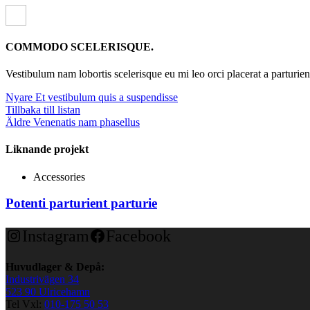
COMMODO SCELERISQUE.
Vestibulum nam lobortis scelerisque eu mi leo orci placerat a parturie
Nyare
Et vestibulum quis a suspendisse
Tillbaka till listan
Äldre
Venenatis nam phasellus
Liknande projekt
Accessories
Potenti parturient parturie
Instagram
Facebook
Huvudlager & Depå:
Industrivägen 34
523 90 Ulricehamn
Tel Vxl:
010-175 50 53