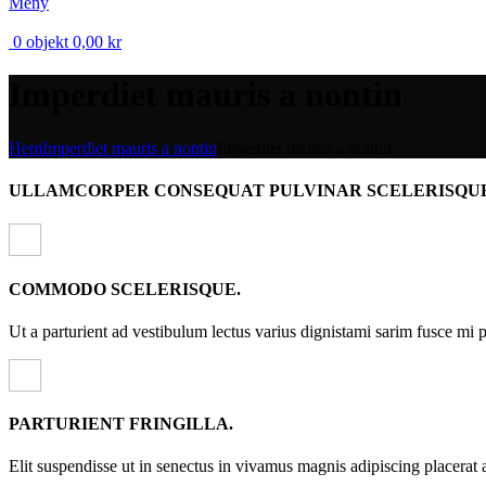
Meny
0
objekt
0,00
kr
Imperdiet mauris a nontin
Hem
Imperdiet mauris a nontin
Imperdiet mauris a nontin
ULLAMCORPER CONSEQUAT PULVINAR SCELERISQU
COMMODO SCELERISQUE.
Ut a parturient ad vestibulum lectus varius dignistami sarim fusce mi 
PARTURIENT FRINGILLA.
Elit suspendisse ut in senectus in vivamus magnis adipiscing placerat 