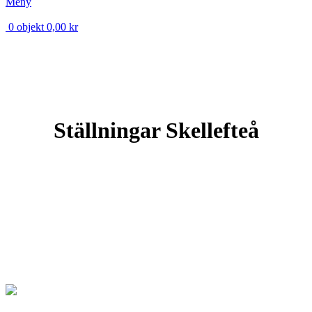
Meny
0
objekt
0,00
kr
Ställningar Skellefteå