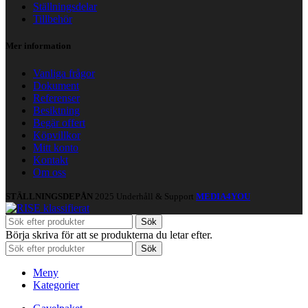
Ställningsdelar
Tillbehör
Mer information
Vanliga frågor
Dokument
Referenser
Besiktning
Begär offert
Köpvillkor
Mitt konto
Kontakt
Om oss
STÄLLNINGSDEPÅN
2025 Underhåll & Support
MEDIA4YOU
Sök
Börja skriva för att se produkterna du letar efter.
Sök
Meny
Kategorier