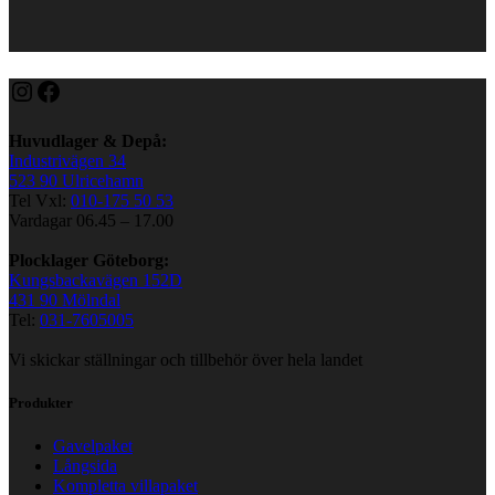
Instagram
Facebook
Huvudlager & Depå:
Industrivägen 34
523 90 Ulricehamn
Tel Vxl:
010-175 50 53
Vardagar 06.45 – 17.00
Plocklager Göteborg:
Kungsbackavägen 152D
431 90 Mölndal
Tel:
031-7605005
Vi skickar ställningar och tillbehör över hela landet
Produkter
Gavelpaket
Långsida
Kompletta villapaket