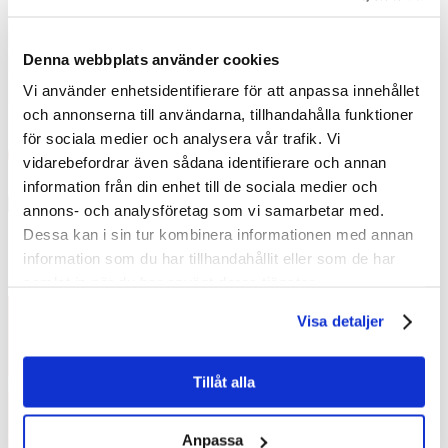
Skellefteås utmanande väderförhållanden.
Bland vårt utbud hittar du både gavel- och
Denna webbplats använder cookies
långsidesställningar och specialställningar oavsett storleken
på ditt projekt. Det i sin tur gör oss till det ultimata valet
Vi använder enhetsidentifierare för att anpassa innehållet
för både privatpersoner och professionella byggföretag.
och annonserna till användarna, tillhandahålla funktioner
för sociala medier och analysera vår trafik. Vi
Se vårt utbud
vidarebefordrar även sådana identifierare och annan
information från din enhet till de sociala medier och
annons- och analysföretag som vi samarbetar med.
Dessa kan i sin tur kombinera informationen med annan
information som du har tillhandahållit eller som de har
samlat in när du har använt deras tjänster.
Visa detaljer
Tillåt alla
Frågor och funderingar?
Anpassa