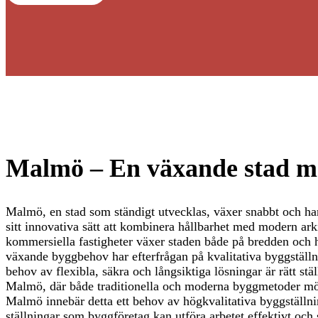
Malmö – En växande stad me
Malmö, en stad som ständigt utvecklas, växer snabbt och har 
sitt innovativa sätt att kombinera hållbarhet med modern ar
kommersiella fastigheter växer staden både på bredden och 
växande byggbehov har efterfrågan på kvalitativa byggställni
behov av flexibla, säkra och långsiktiga lösningar är rätt s
Malmö, där både traditionella och moderna byggmetoder möts
Malmö innebär detta ett behov av högkvalitativa byggställni
ställningar som byggföretag kan utföra arbetet effektivt och