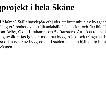
projekt i hela Skåne
t i Malmö? Ställningsdepån erbjuder ett brett utbud av byggnad
r lång erfarenhet av att tillhandahålla både säkra och flexibl
om Arlöv, Oxie, Limhamn och Staffanstorp. Att köpa rätt st
g av äldre fastigheter, moderna byggprojekt och trånga stadsm
många olika typer av byggprojekt i staden och kan hjälpa dig hi
evången.