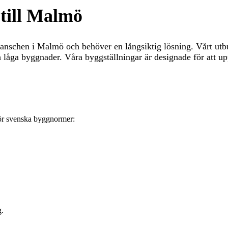
 till Malmö
nschen i Malmö och behöver en långsiktig lösning. Vårt utbud i
h låga byggnader. Våra byggställningar är designade för att u
 för svenska byggnormer:
g.