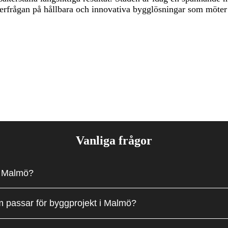
 efterfrågan på hållbara och innovativa bygglösningar som mö
Vanliga frågor
 i Malmö?
om passar för byggprojekt i Malmö?