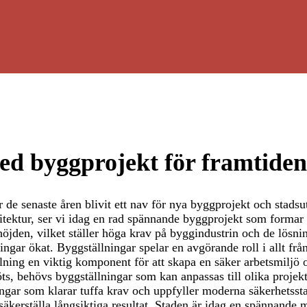
d byggprojekt för framtiden
de senaste åren blivit ett nav för nya byggprojekt och stadsu
kitektur, ser vi idag en rad spännande byggprojekt som forma
höjden, vilket ställer höga krav på byggindustrin och de lös
ngar ökat. Byggställningar spelar en avgörande roll i allt fr
tällning en viktig komponent för att skapa en säker arbetsmilj
, behövs byggställningar som kan anpassas till olika projek
ngar som klarar tuffa krav och uppfyller moderna säkerhetssta
 säkerställa långsiktiga resultat. Staden är idag en spännande