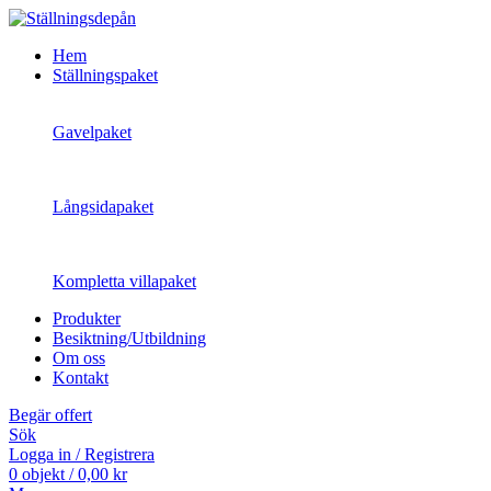
Hem
Ställningspaket
Gavelpaket
Långsidapaket
Kompletta villapaket
Produkter
Besiktning/Utbildning
Om oss
Kontakt
Begär offert
Sök
Logga in / Registrera
0
objekt
/
0,00
kr