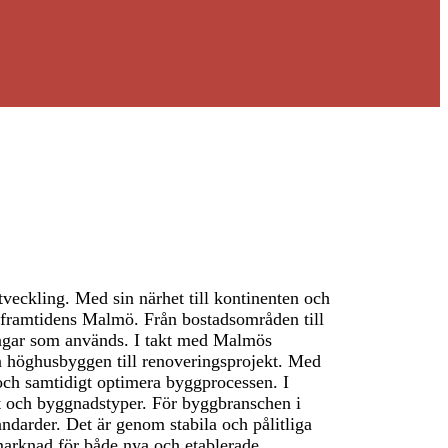
tveckling. Med sin närhet till kontinenten och
r framtidens Malmö. Från bostadsområden till
ningar som används. I takt med Malmös
ån höghusbyggen till renoveringsprojekt. Med
ö och samtidigt optimera byggprocessen. I
t och byggnadstyper. För byggbranschen i
ndarder. Det är genom stabila och pålitliga
 marknad för både nya och etablerade