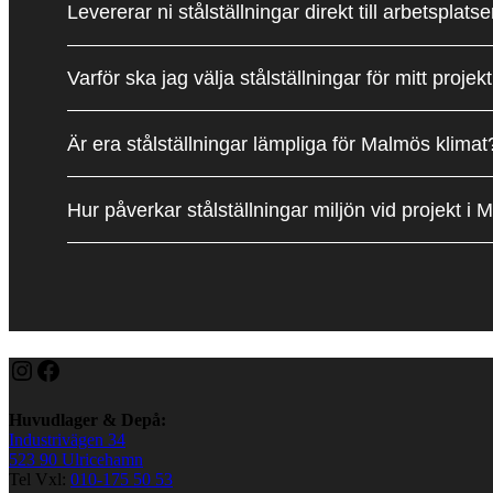
Levererar ni stålställningar direkt till arbetsplat
Varför ska jag välja stålställningar för mitt proje
Är era stålställningar lämpliga för Malmös klimat
Hur påverkar stålställningar miljön vid projekt i
Instagram
Facebook
Huvudlager & Depå:
Industrivägen 34
523 90 Ulricehamn
Tel Vxl:
010-175 50 53