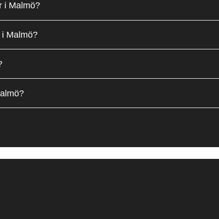
ser i Malmö?
kt i Malmö?
?
 Malmö?