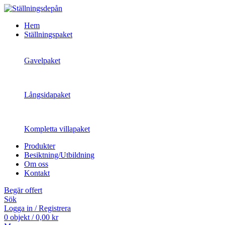
Hem
Ställningspaket
Gavelpaket
Långsidapaket
Kompletta villapaket
Produkter
Besiktning/Utbildning
Om oss
Kontakt
Begär offert
Sök
Logga in / Registrera
0
objekt
/
0,00
kr