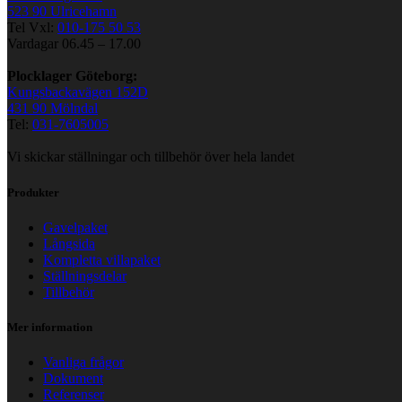
523 90 Ulricehamn
Tel Vxl:
010-175 50 53
Vardagar 06.45 – 17.00
Plocklager Göteborg:
Kungsbackavägen 152D
431 90 Mölndal
Tel:
031-7605005
Vi skickar ställningar och tillbehör över hela landet
Produkter
Gavelpaket
Långsida
Kompletta villapaket
Ställningsdelar
Tillbehör
Mer information
Vanliga frågor
Dokument
Referenser