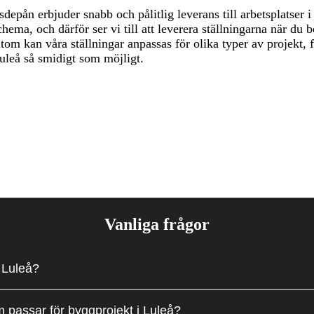
gsdepån erbjuder snabb och pålitlig leverans till arbetsplatser
schema, och därför ser vi till att leverera ställningarna när du
om kan våra ställningar anpassas för olika typer av projekt, fr
 Luleå så smidigt som möjligt.
Vanliga frågor
i Luleå?
m passar för byggprojekt i Luleå?