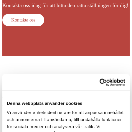
Kontakta oss idag för att hitta den rätta ställningen för dig!
Kontakta oss
Anpassade Ställningspaket
Denna webbplats använder cookies
för Byggprojekt i Borås
Vi använder enhetsidentifierare för att anpassa innehållet
och annonserna till användarna, tillhandahålla funktioner
När du arbetar med byggprojekt i Borås är det viktigt att
för sociala medier och analysera vår trafik. Vi
ha rätt utrustning för att säkerställa både säkerhet och