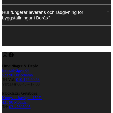
Hur fungerar leverans och rådgivning för
byggställningar i Borås?
Instagram
Facebook
Huvudlager & Depå:
Industrivägen 34
523 90 Ulricehamn
Tel Vxl:
010-175 50 53
Vardagar 06.45 – 17.00
Plocklager Göteborg:
Kungsbackavägen 152D
431 90 Mölndal
Tel:
031-7605005