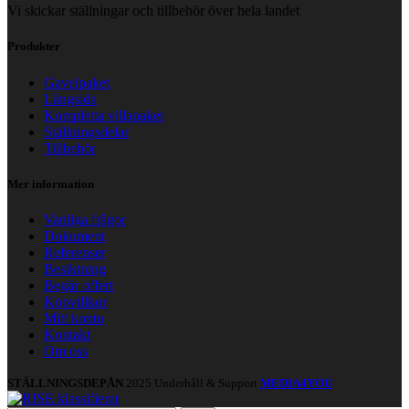
Vi skickar ställningar och tillbehör över hela landet
Produkter
Gavelpaket
Långsida
Kompletta villapaket
Ställningsdelar
Tillbehör
Mer information
Vanliga frågor
Dokument
Referenser
Besiktning
Begär offert
Köpvillkor
Mitt konto
Kontakt
Om oss
STÄLLNINGSDEPÅN
2025 Underhåll & Support
MEDIA4YOU