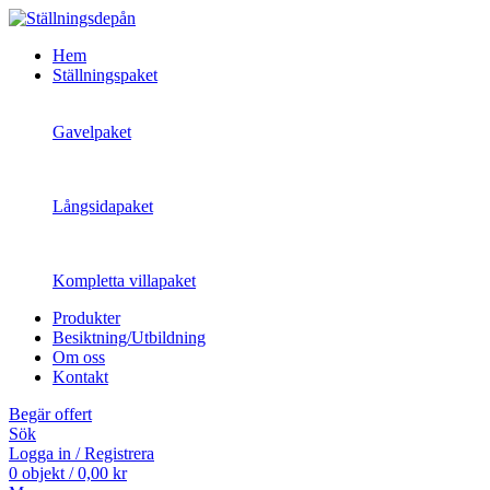
Hem
Ställningspaket
Gavelpaket
Långsidapaket
Kompletta villapaket
Produkter
Besiktning/Utbildning
Om oss
Kontakt
Begär offert
Sök
Logga in / Registrera
0
objekt
/
0,00
kr