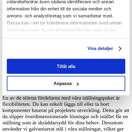
vidarebefordrar även sådana identifierare och annan
effektivitet. Ställningsdepån erbjuder anpassade
information från din enhet till de sociala medier och
ställningspaket som är perfekta för allt från små
annons- och analysföretag som vi samarbetar med.
renoveringar till stora byggprojekt. Våra lösningar är
Dessa kan i sin tur kombinera informationen med annan
utformade för att passa lokala förhållanden i Borås,
inklusive det varierande vädret och de specifika krav som
information som du har tillhandahållit eller som de har
olika projekt ställer.
samlat in när du har använt deras tjänster.
Varje ställningspaket vi erbjuder innehåller allt du behöver
Visa detaljer
för att komma igång. Det inkluderar grundkomponenter
som ramar, plankor, räcken och stabiliserande delar, vilket
Tillåt alla
gör det enkelt att montera och demontera ställningen.
Oavsett om du arbetar på en villa, ett flerbostadshus eller
en industribyggnad, kan våra paket anpassas efter
Anpassa
byggnadens höjd, bredd och komplexitet.
En av de största fördelarna med våra ställningspaket är
flexibiliteten. Du kan enkelt lägga till eller ta bort
komponenter baserat på projektets utveckling. Detta gör att
du slipper överdimensionerade lösningar och istället får en
ställning som är skräddarsydd för dina behov. Dessutom
använder vi galvaniserat stål i våra ställningar, vilket ger