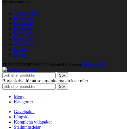
Mer information
Vanliga frågor
Dokument
Referenser
Besiktning
Begär offert
Köpvillkor
Mitt konto
Kontakt
Om oss
STÄLLNINGSDEPÅN
2025 Underhåll & Support
MEDIA4YOU
Sök
Börja skriva för att se produkterna du letar efter.
Sök
Meny
Kategorier
Gavelpaket
Långsida
Kompletta villapaket
Ställningsdelar