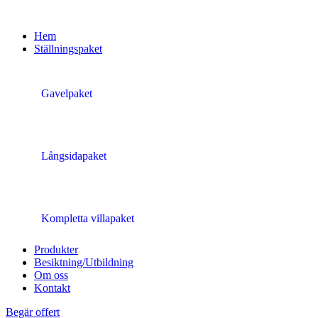
Hem
Ställningspaket
Gavelpaket
Långsidapaket
Kompletta villapaket
Produkter
Besiktning/Utbildning
Om oss
Kontakt
Begär offert