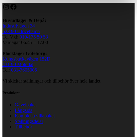
Huvudlager & Depå:
Industrivägen 34
523 90 Ulricehamn
Tel Vxl:
010-175 50 53
Vardagar 06.45 – 17.00
Plocklager Göteborg:
Kungsbackavägen 152D
431 90 Mölndal
Tel:
031-7605005
Vi skickar ställningar och tillbehör över hela landet
Produkter
Gavelpaket
Långsida
Kompletta villapaket
Ställningsdelar
Tillbehör