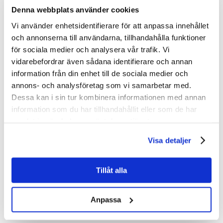
Glenns Byggservice AB – 20 år med
Denna webbplats använder cookies
Super9
Vi använder enhetsidentifierare för att anpassa innehållet
och annonserna till användarna, tillhandahålla funktioner
för sociala medier och analysera vår trafik. Vi
I Ulricehamn har Glenns Byggservice AB i hela 20 år
vidarebefordrar även sådana identifierare och annan
förlitat sig på Super9 som sitt val av ställningssystem.
Företaget uppskattar framförallt hur lättmonterade
information från din enhet till de sociala medier och
ställningarna är, och att det finns bra möjlighet till
annons- och analysföretag som vi samarbetar med.
komplettering lokalt i Ulricehamn.
Dessa kan i sin tur kombinera informationen med annan
Trots att företaget inte har så mycket kontakt med
information som du har tillhandahållit eller som de har
Ställningsdepån, betonar de att det alltid är lika trevligt att
samlat in när du har använt deras tjänster.
prata med personalen där när det behövs.
Visa detaljer
Super9 fortsätter att vara ett självklart val för Glenns
Byggservice AB – både för stabiliteten och den smidiga
servicen i närområdet.
Tillåt alla
Anpassa