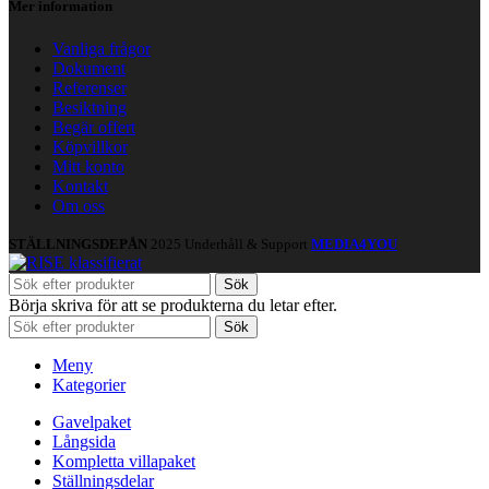
Mer information
Vanliga frågor
Dokument
Referenser
Besiktning
Begär offert
Köpvillkor
Mitt konto
Kontakt
Om oss
STÄLLNINGSDEPÅN
2025 Underhåll & Support
MEDIA4YOU
Sök
Börja skriva för att se produkterna du letar efter.
Sök
Meny
Kategorier
Gavelpaket
Långsida
Kompletta villapaket
Ställningsdelar